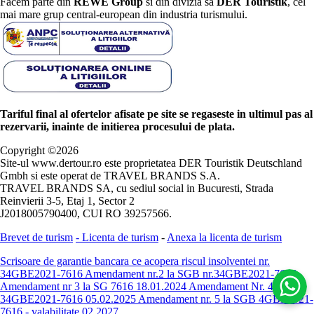
Facem parte din
REWE Group
si din divizia sa
DER Touristik
, cel
mai mare grup central-european din industria turismului.
Tariful final al ofertelor afisate pe site se regaseste in ultimul pas al
rezervarii, inainte de initierea procesului de plata.
Copyright ©
2026
Site-ul www.dertour.ro este proprietatea DER Touristik Deutschland
Gmbh si este operat de TRAVEL BRANDS S.A.
TRAVEL BRANDS SA, cu sediul social in Bucuresti, Strada
Reinvierii 3-5, Etaj 1, Sector 2
J2018005790400, CUI RO 39257566.
Brevet de turism
-
Licenta de turism
-
Anexa la licenta de turism
Scrisoare de garantie bancara ce acopera riscul insolventei nr.
34GBE2021-7616
Amendament nr.2 la SGB nr.34GBE2021-7616
Amendament nr 3 la SG 7616 18.01.2024
Amendament Nr. 4 -
34GBE2021-7616 05.02.2025
Amendament nr. 5 la SGB 4GBE2021-
7616 - valabilitate 02.2027