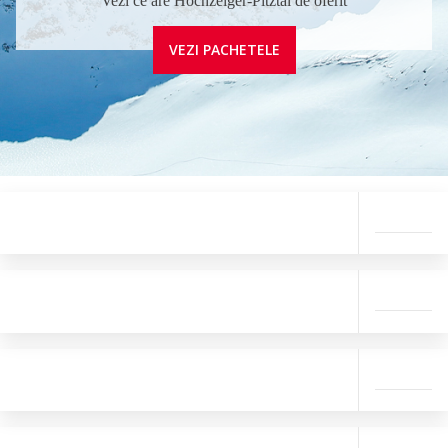
Vezi ce are Hochzeiger-Pitztal de oferit
VEZI PACHETELE