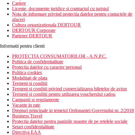
Cariere
Licente, documente juridice si contractul cu turistul
Nota de informare privind protectia datelor pentru contactele de
afaceri
Cultura organizationala DERTOUR
DERTOUR Corporate
Partener DERTOUR
Informatii pentru clienti
PROTECTIA CONSUMATORILOR - A.N.P.C.
Politica de confidentialitate
Protectia datelor cu caracter personal
Politica cookies
Modalitati de plata
Termeni si conditii
Termeni si conditii privind comercializarea biletelor de avion
Termeni si conditii pentru utilizarea voucherului cadou
Campanii si regulamente
Vacante in rate
Drepturi principale in temeiul Ordonantei Guvernului nr. 2/2018
Business Travel
Protectia datelor pentru paginile noastre de pe retelele sociale
Setari confidentialitate
Directiva EAA