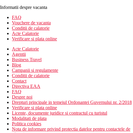
Informatii despre vacanta
FAQ
Vouchere de vacanta
Conditii de calatorie
Acte Calatorie
Verificare si plata online
Acte Calatorie
Agentii
Business Travel
Blog
Campanii si regulamente
Conditii de calatorie
Contact
Directiva EAA
FAQ
Despre noi
Drepturi principale in temeiul Ordonantei Guvernului nr. 2/2018
Verificare si plata online
Licente, documente juridice si contractul cu turistul
Modalitati de plata
Politica cookies
Nota de informare privind protectia datelor pentru contactele de