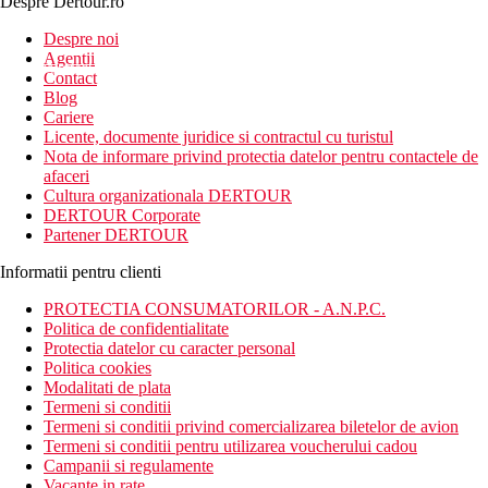
Despre Dertour.ro
Inscrie-te la
Despre noi
Agentii
newsletter!
Contact
Blog
Cariere
Licente, documente juridice si contractul cu turistul
Nota de informare privind protectia datelor pentru contactele de
afaceri
Cultura organizationala DERTOUR
DERTOUR Corporate
Partener DERTOUR
Informatii pentru clienti
PROTECTIA CONSUMATORILOR - A.N.P.C.
Politica de confidentialitate
Protectia datelor cu caracter personal
Politica cookies
Modalitati de plata
Termeni si conditii
Termeni si conditii privind comercializarea biletelor de avion
Termeni si conditii pentru utilizarea voucherului cadou
Campanii si regulamente
Vacante in rate