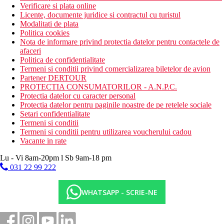
Verificare si plata online
Licente, documente juridice si contractul cu turistul
Modalitati de plata
Politica cookies
Nota de informare privind protectia datelor pentru contactele de
afaceri
Politica de confidentialitate
Termeni si conditii privind comercializarea biletelor de avion
Partener DERTOUR
PROTECTIA CONSUMATORILOR - A.N.P.C.
Protectia datelor cu caracter personal
Protectia datelor pentru paginile noastre de pe retelele sociale
Setari confidentialitate
Termeni si conditii
Termeni si conditii pentru utilizarea voucherului cadou
Vacante in rate
Lu - Vi 8am-20pm l Sb 9am-18 pm
031 22 99 222
WHATSAPP - SCRIE-NE