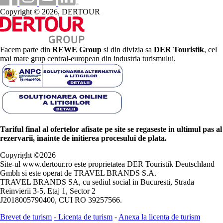
Copyright © 2026, DERTOUR
Facem parte din
REWE Group
si din divizia sa
DER Touristik
, cel
mai mare grup central-european din industria turismului.
Tariful final al ofertelor afisate pe site se regaseste in ultimul pas al
rezervarii, inainte de initierea procesului de plata.
Copyright ©
2026
Site-ul www.dertour.ro este proprietatea DER Touristik Deutschland
Gmbh si este operat de TRAVEL BRANDS S.A.
TRAVEL BRANDS SA, cu sediul social in Bucuresti, Strada
Reinvierii 3-5, Etaj 1, Sector 2
J2018005790400, CUI RO 39257566.
Brevet de turism
-
Licenta de turism
-
Anexa la licenta de turism