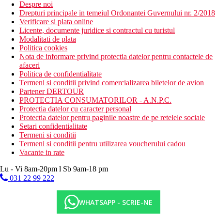
Despre noi
Drepturi principale in temeiul Ordonantei Guvernului nr. 2/2018
Verificare si plata online
Licente, documente juridice si contractul cu turistul
Modalitati de plata
Politica cookies
Nota de informare privind protectia datelor pentru contactele de
afaceri
Politica de confidentialitate
Termeni si conditii privind comercializarea biletelor de avion
Partener DERTOUR
PROTECTIA CONSUMATORILOR - A.N.P.C.
Protectia datelor cu caracter personal
Protectia datelor pentru paginile noastre de pe retelele sociale
Setari confidentialitate
Termeni si conditii
Termeni si conditii pentru utilizarea voucherului cadou
Vacante in rate
Lu - Vi 8am-20pm l Sb 9am-18 pm
031 22 99 222
WHATSAPP - SCRIE-NE