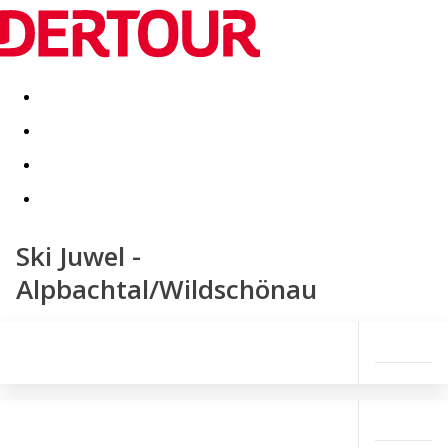
Destinatii
Vacanta perfecta
OFERTE DE NERATAT
Ski Juwel -
Alpbachtal/Wildschönau