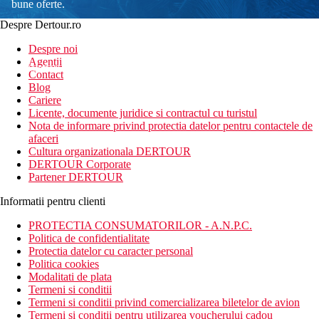
bune oferte.
Despre Dertour.ro
Inscrie-te la
Despre noi
Agentii
newsletter!
Contact
Blog
Cariere
Licente, documente juridice si contractul cu turistul
Nota de informare privind protectia datelor pentru contactele de
afaceri
Cultura organizationala DERTOUR
DERTOUR Corporate
Partener DERTOUR
Informatii pentru clienti
PROTECTIA CONSUMATORILOR - A.N.P.C.
Politica de confidentialitate
Protectia datelor cu caracter personal
Politica cookies
Modalitati de plata
Termeni si conditii
Termeni si conditii privind comercializarea biletelor de avion
Termeni si conditii pentru utilizarea voucherului cadou