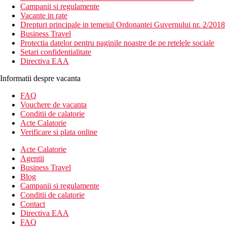
Campanii si regulamente
Vacante in rate
Drepturi principale in temeiul Ordonantei Guvernului nr. 2/2018
Business Travel
Protectia datelor pentru paginile noastre de pe retelele sociale
Setari confidentialitate
Directiva EAA
Informatii despre vacanta
FAQ
Vouchere de vacanta
Conditii de calatorie
Acte Calatorie
Verificare si plata online
Acte Calatorie
Agentii
Business Travel
Blog
Campanii si regulamente
Conditii de calatorie
Contact
Directiva EAA
FAQ