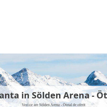
Voucher Cadou
Agentii
anta in Sölden Arena - Öt
Vezi ce are Sölden Arena - Ötztal de oferit