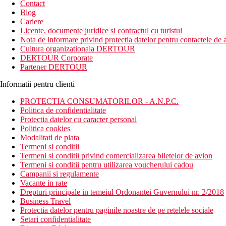
Contact
Blog
Cariere
Licente, documente juridice si contractul cu turistul
Nota de informare privind protectia datelor pentru contactele de a
Cultura organizationala DERTOUR
DERTOUR Corporate
Partener DERTOUR
Informatii pentru clienti
PROTECTIA CONSUMATORILOR - A.N.P.C.
Politica de confidentialitate
Protectia datelor cu caracter personal
Politica cookies
Modalitati de plata
Termeni si conditii
Termeni si conditii privind comercializarea biletelor de avion
Termeni si conditii pentru utilizarea voucherului cadou
Campanii si regulamente
Vacante in rate
Drepturi principale in temeiul Ordonantei Guvernului nr. 2/2018
Business Travel
Protectia datelor pentru paginile noastre de pe retelele sociale
Setari confidentialitate