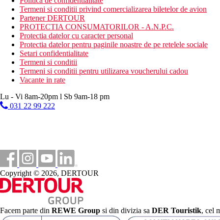
Politica de confidentialitate
Termeni si conditii privind comercializarea biletelor de avion
Partener DERTOUR
PROTECTIA CONSUMATORILOR - A.N.P.C.
Protectia datelor cu caracter personal
Protectia datelor pentru paginile noastre de pe retelele sociale
Setari confidentialitate
Termeni si conditii
Termeni si conditii pentru utilizarea voucherului cadou
Vacante in rate
Lu - Vi 8am-20pm l Sb 9am-18 pm
031 22 99 222
Copyright © 2026, DERTOUR
Facem parte din
REWE Group
si din divizia sa
DER Touristik
, cel 