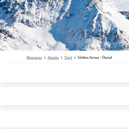
Dertour.ro
Austria
Tirol
Sölden Arena - Ötztal