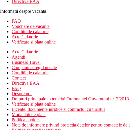
Directiva EAA
Informatii despre vacanta
FAQ
Vouchere de vacanta
Conditii de calatorie
Acte Calatorie
Verificare si plata online
Acte Calatorie
Agentii
Business Travel
Campanii si regulamente
Conditii de calatorie
Contact
Directiva EAA
FAQ
Despre noi
Drepturi principale in temeiul Ordonantei Guvernului nr. 2/2018
Verificare si plata online
Licente, documente juridice si contractul cu turistul
Modalitati de plata
Politica cookies
Nota de informare privind protectia datelor pentru contactele de a