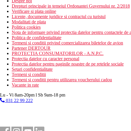
Despre noi
Drepturi principale in temeiul Ordonantei Guvernului nr. 2/2018
Verificare si plata online
Licente, documente juridice si contractul cu turistul
Modalitati de plata
Politica cookies
Nota de informare privind protectia datelor pentru contactele de a
Politica de confidentialitate
Termeni si conditii privind comercializarea biletelor de avion
Partener DERTOUR
PROTECTIA CONSUMATORILOR - A.N.P.C.
Protectia datelor cu caracter personal
Protectia datelor pentru paginile noastre de pe retelele sociale
Setari confidentialitate
Termeni si conditii
Termeni si conditii pentru utilizarea voucherului cadou
Vacante in rate
Lu - Vi 8am-20pm l Sb 9am-18 pm
031 22 99 222