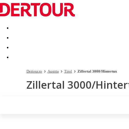
Destinatii
Vacanta perfecta
OFERTE DE NERATAT
Dertour.ro
Austria
Tirol
Zillertal 3000/Hintertux
Zillertal 3000/Hinte