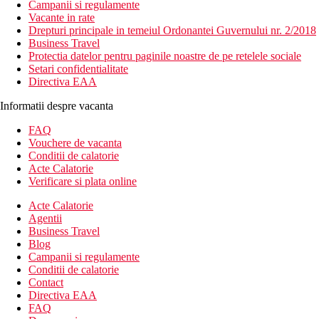
Campanii si regulamente
Vacante in rate
Drepturi principale in temeiul Ordonantei Guvernului nr. 2/2018
Business Travel
Protectia datelor pentru paginile noastre de pe retelele sociale
Setari confidentialitate
Directiva EAA
Informatii despre vacanta
FAQ
Vouchere de vacanta
Conditii de calatorie
Acte Calatorie
Verificare si plata online
Acte Calatorie
Agentii
Business Travel
Blog
Campanii si regulamente
Conditii de calatorie
Contact
Directiva EAA
FAQ