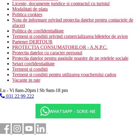
Licente, documente juridice si contractul cu turistul
Modalitati de plata
Politica cookies
Nota de informare privind protectia datelor pentru contactele de
afaceri
Politica de confidentialitate
Termeni si conditii privind comercializarea biletelor de avion
Partener DERTOUR
PROTECTIA CONSUMATORILOR - A.N.P.C.
Protectia datelor cu caracter personal
Protectia datelor pentru paginile noastre de pe retelele sociale
Setari confidentialitate
Termeni si conditii
Termeni si conditii pentru utilizarea voucherului cadou
Vacante in rate
Lu - Vi 8am-20pm l Sb 9am-18 pm
031 22 99 222
WHATSAPP - SCRIE-NE