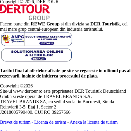
Copyright © 2026, DERTOUR
Facem parte din
REWE Group
si din divizia sa
DER Touristik
, cel
mai mare grup central-european din industria turismului.
Tariful final al ofertelor afisate pe site se regaseste in ultimul pas al
rezervarii, inainte de initierea procesului de plata.
Copyright ©
2026
Site-ul www.dertour.ro este proprietatea DER Touristik Deutschland
Gmbh si este operat de TRAVEL BRANDS S.A.
TRAVEL BRANDS SA, cu sediul social in Bucuresti, Strada
Reinvierii 3-5, Etaj 1, Sector 2
J2018005790400, CUI RO 39257566.
Brevet de turism
-
Licenta de turism
-
Anexa la licenta de turism