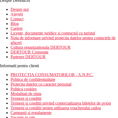
Despre Dertour.ro
Inscrie-te la
Despre noi
Agentii
newsletter!
Contact
Blog
Cariere
Licente, documente juridice si contractul cu turistul
Nota de informare privind protectia datelor pentru contactele de
afaceri
Cultura organizationala DERTOUR
DERTOUR Corporate
Partener DERTOUR
Informatii pentru clienti
PROTECTIA CONSUMATORILOR - A.N.P.C.
Politica de confidentialitate
Protectia datelor cu caracter personal
Politica cookies
Modalitati de plata
Termeni si conditii
Termeni si conditii privind comercializarea biletelor de avion
Termeni si conditii pentru utilizarea voucherului cadou
Campanii si regulamente
Vacante in rate