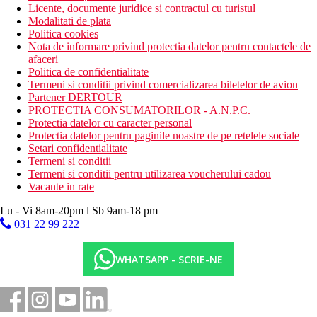
Licente, documente juridice si contractul cu turistul
Modalitati de plata
Politica cookies
Nota de informare privind protectia datelor pentru contactele de
afaceri
Politica de confidentialitate
Termeni si conditii privind comercializarea biletelor de avion
Partener DERTOUR
PROTECTIA CONSUMATORILOR - A.N.P.C.
Protectia datelor cu caracter personal
Protectia datelor pentru paginile noastre de pe retelele sociale
Setari confidentialitate
Termeni si conditii
Termeni si conditii pentru utilizarea voucherului cadou
Vacante in rate
Lu - Vi 8am-20pm l Sb 9am-18 pm
031 22 99 222
WHATSAPP - SCRIE-NE