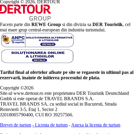
Copyright © 2026, DERTOUR
Facem parte din
REWE Group
si din divizia sa
DER Touristik
, cel
mai mare grup central-european din industria turismului.
Tariful final al ofertelor afisate pe site se regaseste in ultimul pas al
rezervarii, inainte de initierea procesului de plata.
Copyright ©
2026
Site-ul www.dertour.ro este proprietatea DER Touristik Deutschland
Gmbh si este operat de TRAVEL BRANDS S.A.
TRAVEL BRANDS SA, cu sediul social in Bucuresti, Strada
Reinvierii 3-5, Etaj 1, Sector 2
J2018005790400, CUI RO 39257566.
Brevet de turism
-
Licenta de turism
-
Anexa la licenta de turism