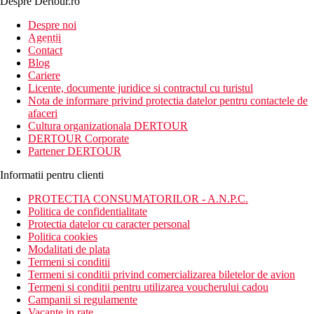
Despre Dertour.ro
Inscrie-te la
Despre noi
Agentii
newsletter!
Contact
Blog
Cariere
Licente, documente juridice si contractul cu turistul
Nota de informare privind protectia datelor pentru contactele de
afaceri
Cultura organizationala DERTOUR
DERTOUR Corporate
Partener DERTOUR
Informatii pentru clienti
PROTECTIA CONSUMATORILOR - A.N.P.C.
Politica de confidentialitate
Protectia datelor cu caracter personal
Politica cookies
Modalitati de plata
Termeni si conditii
Termeni si conditii privind comercializarea biletelor de avion
Termeni si conditii pentru utilizarea voucherului cadou
Campanii si regulamente
Vacante in rate