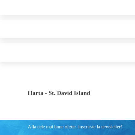
Harta -
St. David Island
Afla cele mai bune oferte. Inscrie-te la newsletter!