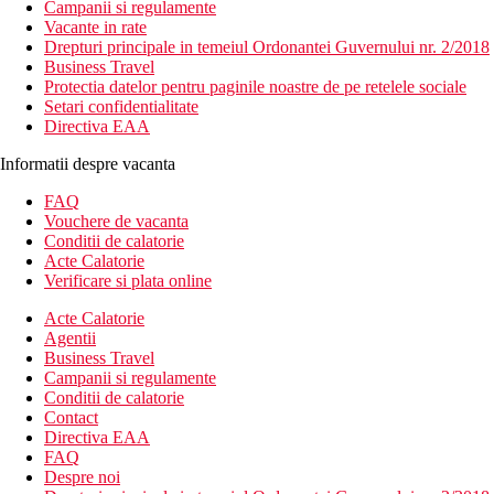
Campanii si regulamente
Vacante in rate
Drepturi principale in temeiul Ordonantei Guvernului nr. 2/2018
Business Travel
Protectia datelor pentru paginile noastre de pe retelele sociale
Setari confidentialitate
Directiva EAA
Informatii despre vacanta
FAQ
Vouchere de vacanta
Conditii de calatorie
Acte Calatorie
Verificare si plata online
Acte Calatorie
Agentii
Business Travel
Campanii si regulamente
Conditii de calatorie
Contact
Directiva EAA
FAQ
Despre noi