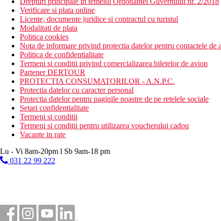
Drepturi principale in temeiul Ordonantei Guvernului nr. 2/2018
Verificare si plata online
Licente, documente juridice si contractul cu turistul
Modalitati de plata
Politica cookies
Nota de informare privind protectia datelor pentru contactele de a
Politica de confidentialitate
Termeni si conditii privind comercializarea biletelor de avion
Partener DERTOUR
PROTECTIA CONSUMATORILOR - A.N.P.C.
Protectia datelor cu caracter personal
Protectia datelor pentru paginile noastre de pe retelele sociale
Setari confidentialitate
Termeni si conditii
Termeni si conditii pentru utilizarea voucherului cadou
Vacante in rate
Lu - Vi 8am-20pm l Sb 9am-18 pm
031 22 99 222