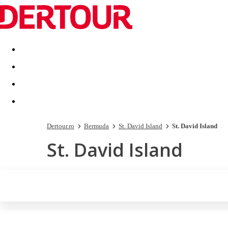
Destinatii
Vacanta perfecta
OFERTE DE NERATAT
Dertour.ro
Bermuda
St. David Island
St. David Island
St. David Island