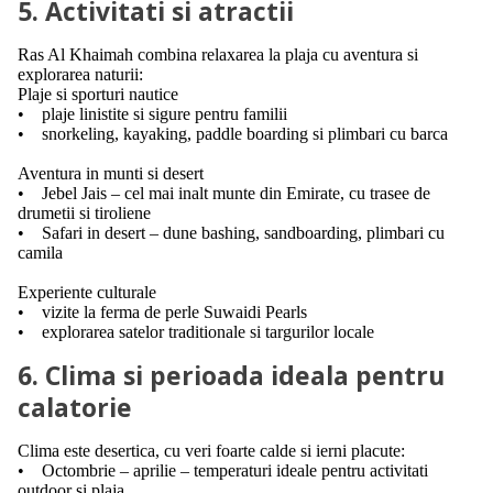
5. Activitati si atractii
Ras Al Khaimah combina relaxarea la plaja cu aventura si
explorarea naturii:
Plaje si sporturi nautice
• plaje linistite si sigure pentru familii
• snorkeling, kayaking, paddle boarding si plimbari cu barca
Aventura in munti si desert
• Jebel Jais – cel mai inalt munte din Emirate, cu trasee de
drumetii si tiroliene
• Safari in desert – dune bashing, sandboarding, plimbari cu
camila
Experiente culturale
• vizite la ferma de perle Suwaidi Pearls
• explorarea satelor traditionale si targurilor locale
6. Clima si perioada ideala pentru
calatorie
Clima este desertica, cu veri foarte calde si ierni placute:
• Octombrie – aprilie – temperaturi ideale pentru activitati
outdoor si plaja