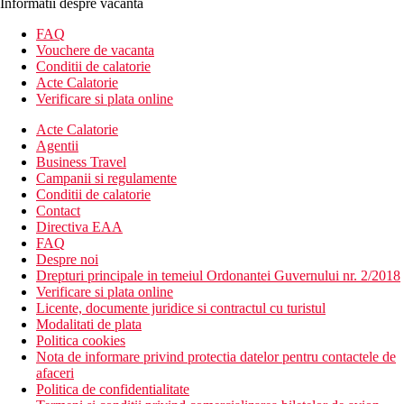
Informatii despre vacanta
FAQ
Vouchere de vacanta
Conditii de calatorie
Acte Calatorie
Verificare si plata online
Acte Calatorie
Agentii
Business Travel
Campanii si regulamente
Conditii de calatorie
Contact
Directiva EAA
FAQ
Despre noi
Drepturi principale in temeiul Ordonantei Guvernului nr. 2/2018
Verificare si plata online
Licente, documente juridice si contractul cu turistul
Modalitati de plata
Politica cookies
Nota de informare privind protectia datelor pentru contactele de
afaceri
Politica de confidentialitate