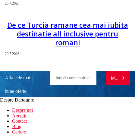
23.7.2026
De ce Turcia ramane cea mai iubita
destinatie all inclusive pentru
romani
20.7.2026
Afla cele mai
MA ABONE
bune oferte.
Despre Dertour.ro
Inscrie-te la
Despre noi
Agentii
newsletter!
Contact
Blog
Cariere