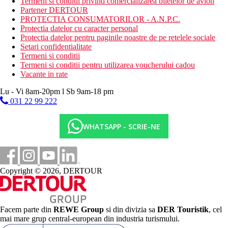
Termeni si conditii privind comercializarea biletelor de avion
Partener DERTOUR
PROTECTIA CONSUMATORILOR - A.N.P.C.
Protectia datelor cu caracter personal
Protectia datelor pentru paginile noastre de pe retelele sociale
Setari confidentialitate
Termeni si conditii
Termeni si conditii pentru utilizarea voucherului cadou
Vacante in rate
Lu - Vi 8am-20pm l Sb 9am-18 pm
031 22 99 222
WHATSAPP - SCRIE-NE
Copyright © 2026, DERTOUR
Facem parte din
REWE Group
si din divizia sa
DER Touristik
, cel
mai mare grup central-european din industria turismului.