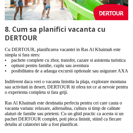
8. Cum sa planifici vacanta cu
DERTOUR
Cu DERTOUR, planificarea vacantei in Ras Al Khaimah este
simpla si fara stres:
• pachete complete cu zbor, transfer, cazare si asistenta turistica
• optiuni pentru familie, cuplu sau aventura
• posibilitatea de a adauga excursii optionale sau asigurare AXA
Indiferent daca vrei o vacanta linistita la plaja, explorare montana
sau activitati in desert, DERTOUR iti ofera tot ce ai nevoie pentru
o experienta completa si fara griji.
Ras Al Khaimah este destinatia perfecta pentru cei care cauta o
vacanta variata: relaxare, adrenalina, cultura si timp de calitate
alaturi de familie sau prieteni. Cu un ghid practic ca acesta si un
pachet DERTOUR complet, poti pleca linistit, stiind ca fiecare
detaliu al calatoriei tale a fost planificat.