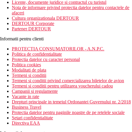
Licente, documente juridice si contractul cu turistul
Nota de informare privind protectia datelor pentru contactele de
afaceri
Cultura organizationala DERTOUR
DERTOUR Corporate
Partener DERTOUR
Informatii pentru clienti
PROTECTIA CONSUMATORILOR - A.N.P.C.
Politica de confidentialitate
Protectia datelor cu caracter personal
Politica cookies
Modalitati de plata
Termeni si conditii
Termeni si conditii privind comercializarea biletelor de avion
Termeni si conditii pentru utilizarea voucherului cadou
Campanii si regulamente
Vacante in rate
Drepturi principale in temeiul Ordonantei Guvernului nr. 2/2018
Business Travel
Protectia datelor pentru paginile noastre de pe retelele sociale
Setari confidentialitate
Directiva EAA