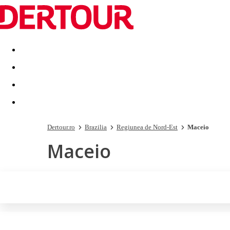
Destinatii
Vacanta perfecta
OFERTE DE NERATAT
Dertour.ro
Brazilia
Regiunea de Nord-Est
Maceio
Maceio