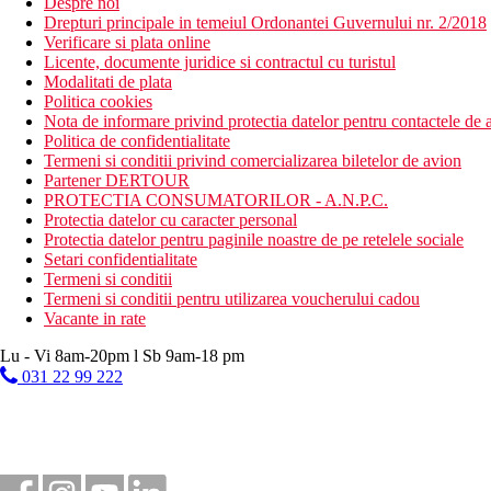
Despre noi
Drepturi principale in temeiul Ordonantei Guvernului nr. 2/2018
Verificare si plata online
Licente, documente juridice si contractul cu turistul
Modalitati de plata
Politica cookies
Nota de informare privind protectia datelor pentru contactele de a
Politica de confidentialitate
Termeni si conditii privind comercializarea biletelor de avion
Partener DERTOUR
PROTECTIA CONSUMATORILOR - A.N.P.C.
Protectia datelor cu caracter personal
Protectia datelor pentru paginile noastre de pe retelele sociale
Setari confidentialitate
Termeni si conditii
Termeni si conditii pentru utilizarea voucherului cadou
Vacante in rate
Lu - Vi 8am-20pm l Sb 9am-18 pm
031 22 99 222