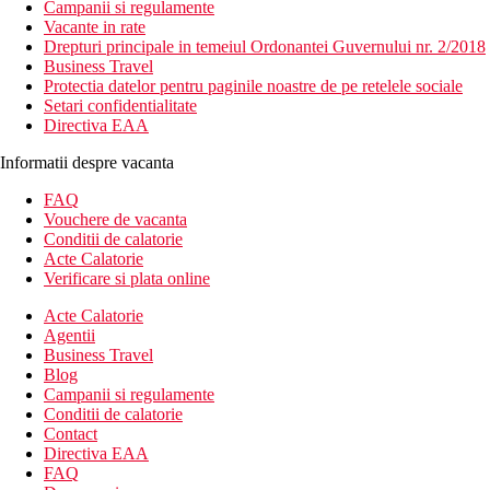
Campanii si regulamente
Vacante in rate
Drepturi principale in temeiul Ordonantei Guvernului nr. 2/2018
Business Travel
Protectia datelor pentru paginile noastre de pe retelele sociale
Setari confidentialitate
Directiva EAA
Informatii despre vacanta
FAQ
Vouchere de vacanta
Conditii de calatorie
Acte Calatorie
Verificare si plata online
Acte Calatorie
Agentii
Business Travel
Blog
Campanii si regulamente
Conditii de calatorie
Contact
Directiva EAA
FAQ