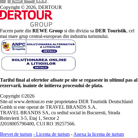
Copyright © 2026, DERTOUR
Facem parte din
REWE Group
si din divizia sa
DER Touristik
, cel
mai mare grup central-european din industria turismului.
Tariful final al ofertelor afisate pe site se regaseste in ultimul pas al
rezervarii, inainte de initierea procesului de plata.
Copyright ©
2026
Site-ul www.dertour.ro este proprietatea DER Touristik Deutschland
Gmbh si este operat de TRAVEL BRANDS S.A.
TRAVEL BRANDS SA, cu sediul social in Bucuresti, Strada
Reinvierii 3-5, Etaj 1, Sector 2
J2018005790400, CUI RO 39257566.
Brevet de turism
-
Licenta de turism
-
Anexa la licenta de turism