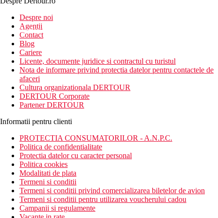
Despre Dertour.ro
Inscrie-te la
Despre noi
Agentii
newsletter!
Contact
Blog
Cariere
Licente, documente juridice si contractul cu turistul
Nota de informare privind protectia datelor pentru contactele de
afaceri
Cultura organizationala DERTOUR
DERTOUR Corporate
Partener DERTOUR
Informatii pentru clienti
PROTECTIA CONSUMATORILOR - A.N.P.C.
Politica de confidentialitate
Protectia datelor cu caracter personal
Politica cookies
Modalitati de plata
Termeni si conditii
Termeni si conditii privind comercializarea biletelor de avion
Termeni si conditii pentru utilizarea voucherului cadou
Campanii si regulamente
Vacante in rate