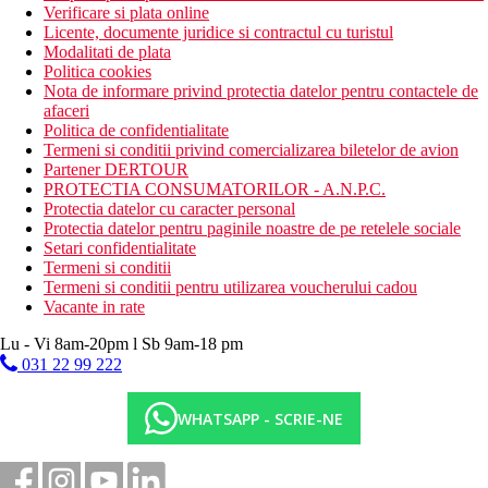
Verificare si plata online
Licente, documente juridice si contractul cu turistul
Modalitati de plata
Politica cookies
Nota de informare privind protectia datelor pentru contactele de
afaceri
Politica de confidentialitate
Termeni si conditii privind comercializarea biletelor de avion
Partener DERTOUR
PROTECTIA CONSUMATORILOR - A.N.P.C.
Protectia datelor cu caracter personal
Protectia datelor pentru paginile noastre de pe retelele sociale
Setari confidentialitate
Termeni si conditii
Termeni si conditii pentru utilizarea voucherului cadou
Vacante in rate
Lu - Vi 8am-20pm l Sb 9am-18 pm
031 22 99 222
WHATSAPP - SCRIE-NE