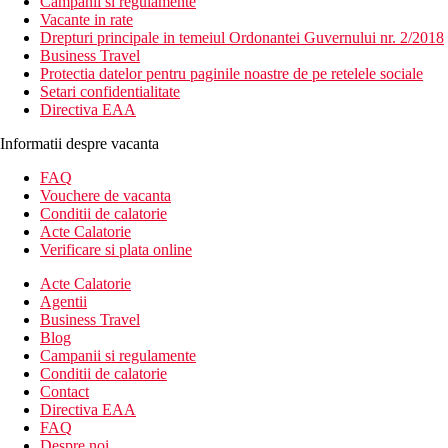
Campanii si regulamente
Vacante in rate
Drepturi principale in temeiul Ordonantei Guvernului nr. 2/2018
Business Travel
Protectia datelor pentru paginile noastre de pe retelele sociale
Setari confidentialitate
Directiva EAA
Informatii despre vacanta
FAQ
Vouchere de vacanta
Conditii de calatorie
Acte Calatorie
Verificare si plata online
Acte Calatorie
Agentii
Business Travel
Blog
Campanii si regulamente
Conditii de calatorie
Contact
Directiva EAA
FAQ
Despre noi