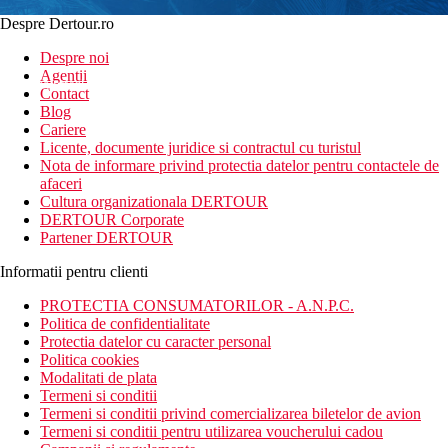
Despre Dertour.ro
Inscrie-te la
Despre noi
Agentii
newsletter!
Contact
Blog
Cariere
Licente, documente juridice si contractul cu turistul
Nota de informare privind protectia datelor pentru contactele de
afaceri
Cultura organizationala DERTOUR
DERTOUR Corporate
Partener DERTOUR
Informatii pentru clienti
PROTECTIA CONSUMATORILOR - A.N.P.C.
Politica de confidentialitate
Protectia datelor cu caracter personal
Politica cookies
Modalitati de plata
Termeni si conditii
Termeni si conditii privind comercializarea biletelor de avion
Termeni si conditii pentru utilizarea voucherului cadou