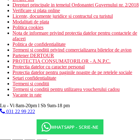
Drepturi principale in temeiul Ordonantei Guvernului nr. 2/2018
Verificare si plata online
Licente, documente juridice si contractul cu turistul
Modalitati de plata
Politica cookies
Nota de informare privind protectia datelor pentru contactele de
afaceri
Politica de confidentialitate
Termeni si conditii privind comercializarea biletelor de avion
Partener DERTOUR
PROTECTIA CONSUMATORILOR - A.N.P.C.
Protectia datelor cu caracter personal
Protectia datelor pentru paginile noastre de pe retelele sociale
Setari confidentialitate
Termeni si conditii
Termeni si conditii pentru utilizarea voucherului cadou
Vacante in rate
Lu - Vi 8am-20pm l Sb 9am-18 pm
031 22 99 222
WHATSAPP - SCRIE-NE