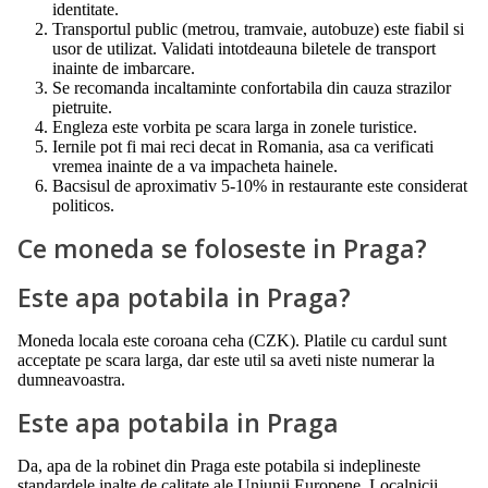
identitate.
Transportul public (metrou, tramvaie, autobuze) este fiabil si
usor de utilizat. Validati intotdeauna biletele de transport
inainte de imbarcare.
Se recomanda incaltaminte confortabila din cauza strazilor
pietruite.
Engleza este vorbita pe scara larga in zonele turistice.
Iernile pot fi mai reci decat in Romania, asa ca verificati
vremea inainte de a va impacheta hainele.
Bacsisul de aproximativ 5-10% in restaurante este considerat
politicos.
Ce moneda se foloseste in Praga?
Este apa potabila in Praga?
Moneda locala este coroana ceha (CZK). Platile cu cardul sunt
acceptate pe scara larga, dar este util sa aveti niste numerar la
dumneavoastra.
Este apa potabila in Praga
Da, apa de la robinet din Praga este potabila si indeplineste
standardele inalte de calitate ale Uniunii Europene. Localnicii