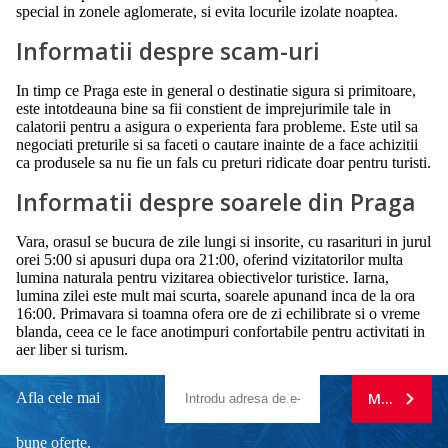
special in zonele aglomerate, si evita locurile izolate noaptea.
Informatii despre scam-uri
In timp ce Praga este in general o destinatie sigura si primitoare,
este intotdeauna bine sa fii constient de imprejurimile tale in
calatorii pentru a asigura o experienta fara probleme. Este util sa
negociati preturile si sa faceti o cautare inainte de a face achizitii
ca produsele sa nu fie un fals cu preturi ridicate doar pentru turisti.
Informatii despre soarele din Praga
Vara, orasul se bucura de zile lungi si insorite, cu rasarituri in jurul
orei 5:00 si apusuri dupa ora 21:00, oferind vizitatorilor multa
lumina naturala pentru vizitarea obiectivelor turistice. Iarna,
lumina zilei este mult mai scurta, soarele apunand inca de la ora
16:00. Primavara si toamna ofera ore de zi echilibrate si o vreme
blanda, ceea ce le face anotimpuri confortabile pentru activitati in
aer liber si turism.
Afla cele mai
MA ABONE
bune oferte.