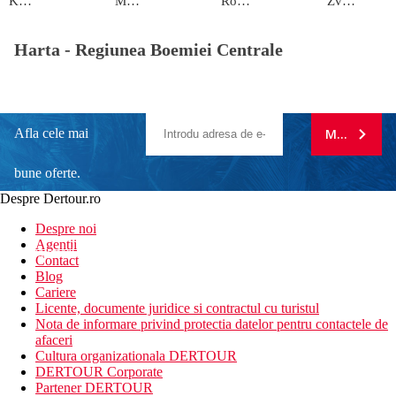
Kokořín
Mnichovo Hradiště
Roztoky
Zvánovice
Harta -
Regiunea Boemiei Centrale
Afla cele mai
MA ABONE
bune oferte.
Despre Dertour.ro
Inscrie-te la
Despre noi
Agentii
newsletter!
Contact
Blog
Cariere
Licente, documente juridice si contractul cu turistul
Nota de informare privind protectia datelor pentru contactele de
afaceri
Cultura organizationala DERTOUR
DERTOUR Corporate
Partener DERTOUR