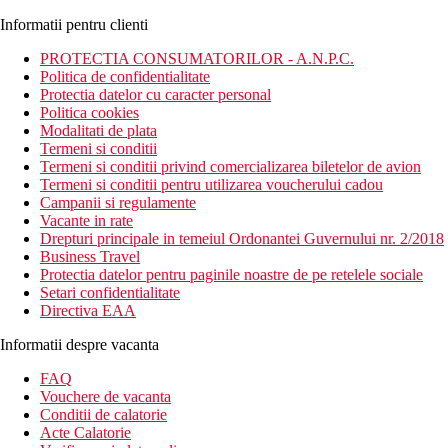
Informatii pentru clienti
PROTECTIA CONSUMATORILOR - A.N.P.C.
Politica de confidentialitate
Protectia datelor cu caracter personal
Politica cookies
Modalitati de plata
Termeni si conditii
Termeni si conditii privind comercializarea biletelor de avion
Termeni si conditii pentru utilizarea voucherului cadou
Campanii si regulamente
Vacante in rate
Drepturi principale in temeiul Ordonantei Guvernului nr. 2/2018
Business Travel
Protectia datelor pentru paginile noastre de pe retelele sociale
Setari confidentialitate
Directiva EAA
Informatii despre vacanta
FAQ
Vouchere de vacanta
Conditii de calatorie
Acte Calatorie