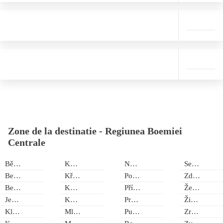
Zone de la destinatie -
Regiunea Boemiei
Centrale
Bělá pod Bezdězem
Kolín
Nymburk
Sedlec-Prčice
Benešov
Křivoklátsko
Poděbrady
Zdiby
Beroun
Kunice
Příbram
Želízy
Jevany
Kutna Hora
Průhonice
Žižice
Klučenice
Mladá Boleslav
Pukňov
Zruč nad Sázavou