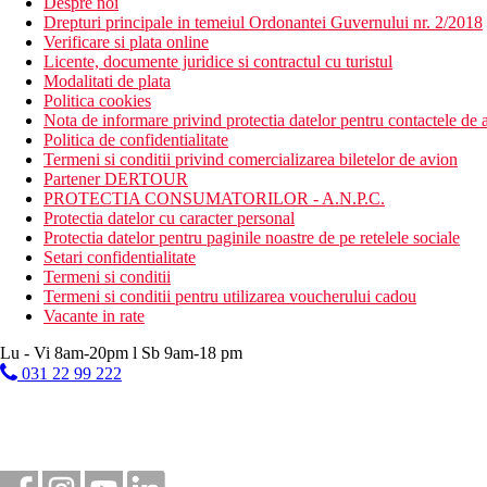
Despre noi
Drepturi principale in temeiul Ordonantei Guvernului nr. 2/2018
Verificare si plata online
Licente, documente juridice si contractul cu turistul
Modalitati de plata
Politica cookies
Nota de informare privind protectia datelor pentru contactele de a
Politica de confidentialitate
Termeni si conditii privind comercializarea biletelor de avion
Partener DERTOUR
PROTECTIA CONSUMATORILOR - A.N.P.C.
Protectia datelor cu caracter personal
Protectia datelor pentru paginile noastre de pe retelele sociale
Setari confidentialitate
Termeni si conditii
Termeni si conditii pentru utilizarea voucherului cadou
Vacante in rate
Lu - Vi 8am-20pm l Sb 9am-18 pm
031 22 99 222