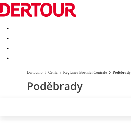
Destinatii
Vacanta perfecta
OFERTE DE NERATAT
Dertour.ro
Cehia
Regiunea Boemiei Centrale
Poděbrady
Poděbrady