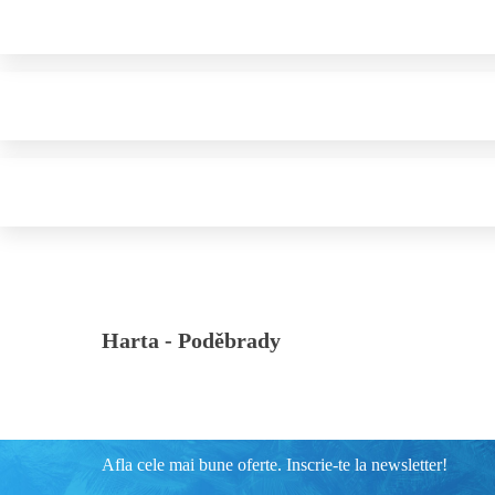
Harta -
Poděbrady
Afla cele mai bune oferte. Inscrie-te la newsletter!