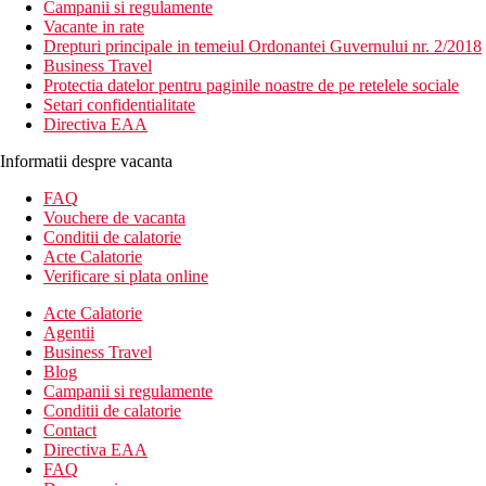
Campanii si regulamente
Vacante in rate
Drepturi principale in temeiul Ordonantei Guvernului nr. 2/2018
Business Travel
Protectia datelor pentru paginile noastre de pe retelele sociale
Setari confidentialitate
Directiva EAA
Informatii despre vacanta
FAQ
Vouchere de vacanta
Conditii de calatorie
Acte Calatorie
Verificare si plata online
Acte Calatorie
Agentii
Business Travel
Blog
Campanii si regulamente
Conditii de calatorie
Contact
Directiva EAA
FAQ