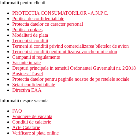
Informatii pentru clienti
PROTECTIA CONSUMATORILOR - A.N.P.C.
Politica de confidentialitate
Protectia datelor cu caracter personal
Politica cookies
Modalitati de plata
Termeni si conditii
Termeni si conditii privind comercializarea biletelor de avion
Termeni si conditii pentru utilizarea voucherului cadou
Campanii si regulamente
Vacante in rate
Drepturi principale in temeiul Ordonantei Guvernului nr. 2/2018
Business Travel
Protectia datelor pentru paginile noastre de pe retelele sociale
Setari confidentialitate
Directiva EAA
Informatii despre vacanta
FAQ
Vouchere de vacanta
Conditii de calatorie
Acte Calatorie
Verificare si plata online