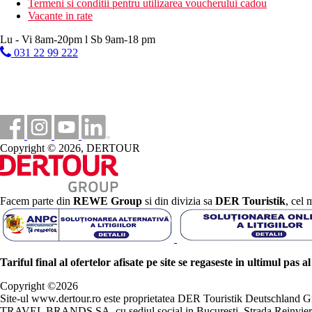
Termeni si conditii pentru utilizarea voucherului cadou
Vacante in rate
Lu - Vi 8am-20pm l Sb 9am-18 pm
031 22 99 222
Copyright © 2026, DERTOUR
Facem parte din
REWE Group
si din divizia sa
DER Touristik
, cel 
Tariful final al ofertelor afisate pe site se regaseste in ultimul pas a
Copyright ©
2026
Site-ul www.dertour.ro este proprietatea DER Touristik Deutschla
TRAVEL BRANDS SA, cu sediul social in Bucuresti, Strada Reinvierii 