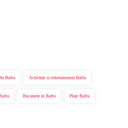
fia Bafra
Activitati si entertainment Bafra
 Bafra
Bucatarie in Bafra
Plaje Bafra