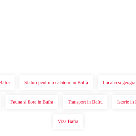
Voucher Cadou
Agentii
Bafra
Sfaturi pentru o calatorie in Bafra
Locatia si geogra
Fauna si flora in Bafra
Transport in Bafra
Istorie in
Viza Bafra