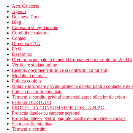
Acte Calatorie
Agentii
Business Travel
Blog
Campanii si regulamente
Conditii de calatorie
Contact
Directiva EAA
FAQ
Despre noi
Drepturi principale in temeiul Ordonantei Guvernului nr. 2/2018
Verificare si plata online
Licente, documente juridice si contractul cu turistul
Modalitati de plata
Politica cookies
Nota de informare privind protectia datelor pentru contactele de a
Politica de confidentialitate
Termeni si conditii privind comercializarea biletelor de avion
Partener DERTOUR
PROTECTIA CONSUMATORILOR - A.N.P.C.
Protectia datelor cu caracter personal
Protectia datelor pentru paginile noastre de pe retelele sociale
Setari confidentialitate
Termeni si conditii