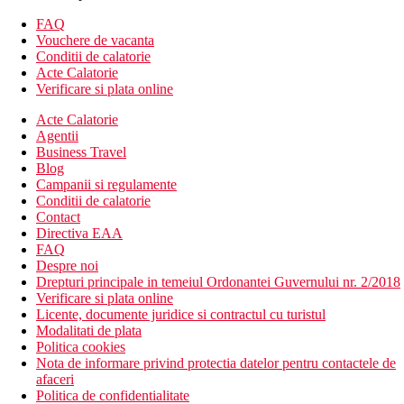
serviciu de trezire
parcare
FAQ
lift
Vouchere de vacanta
gradina
Conditii de calatorie
schimb valutar
Acte Calatorie
restaurant tip bufet
Verificare si plata online
curatatorie (contra cost)
Acte Calatorie
camera de jocuri
Agentii
piscina exterioara
Business Travel
piscina pentru copii
Blog
terasa la soare
Campanii si regulamente
sezlonguri si umbrele
Conditii de calatorie
prosoape de piscina (cu garantie)
Contact
piscina interioara
Directiva EAA
bar
FAQ
bar langa piscina
Despre noi
receptie deschisa non stop
Drepturi principale in temeiul Ordonantei Guvernului nr. 2/2018
Descrierea plajei
Verificare si plata online
plaja cu nisip si pietris
Licente, documente juridice si contractul cu turistul
Modalitati de plata
Activitati sportive gratuite
Politica cookies
piscina
Nota de informare privind protectia datelor pentru contactele de
aerobic
afaceri
tenis de masa
Politica de confidentialitate