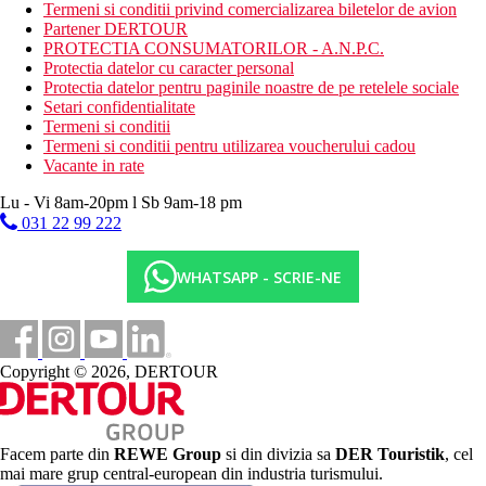
darts
Termeni si conditii privind comercializarea biletelor de avion
karaoke
Partener DERTOUR
muzica live
PROTECTIA CONSUMATORILOR - A.N.P.C.
Protectia datelor cu caracter personal
Activitati sportive contra cost
Protectia datelor pentru paginile noastre de pe retelele sociale
tenis
Setari confidentialitate
biliard
Termeni si conditii
jacuzzi
Termeni si conditii pentru utilizarea voucherului cadou
masaj
Vacante in rate
fitness
Lu - Vi 8am-20pm l Sb 9am-18 pm
Masa
031 22 99 222
Un restaurant tip bufet
Restaurant principal
Mic dejun: 07:00 - 10:00
WHATSAPP - SCRIE-NE
Pranz: 12:30 - 14:30
Cina: 19:00 - 21:30
Bauturi si gustari
Baruri si restaurante selectate
Copyright © 2026, DERTOUR
Bauturi calde, bauturi racoritoare, apa, bere, vin si bauturi
spirtoase: 10:00 - 23:00
Gustari intre mese
Categoria oficiala
Facem parte din
REWE Group
si din divizia sa
DER Touristik
, cel
4 stele
mai mare grup central-european din industria turismului.