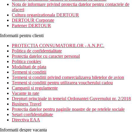
o alegere excelenta pentru familii si cupluri.
Nota de informare privind protectia datelor pentru contactele de
afaceri
Distanta
Cultura organizationala DERTOUR
150 m distanta de plaja
DERTOUR Corporate
2 km distanta de statiunea Agia Napa
Partener DERTOUR
Descrierea camerei
Informatii pentru clienti
Camerele dispun de:
PROTECTIA CONSUMATORILOR - A.N.P.C.
uscator de par
Politica de confidentialitate
aer conditionat
Protectia datelor cu caracter personal
seif (contra cost)
Politica cookies
balcon / terasa
Modalitati de plata
toaleta
Termeni si conditii
minibar (contra cost)
Termeni si conditii privind comercializarea biletelor de avion
TV
Termeni si conditii pentru utilizarea voucherului cadou
telefon
Campanii si regulamente
dus sau cada
Vacante in rate
Wifi
Drepturi principale in temeiul Ordonantei Guvernului nr. 2/2018
Business Travel
Descrierea hotelului
Protectia datelor pentru paginile noastre de pe retelele sociale
Hotelul dispune de:
Setari confidentialitate
Directiva EAA
aer conditionat
Wifi
Informatii despre vacanta