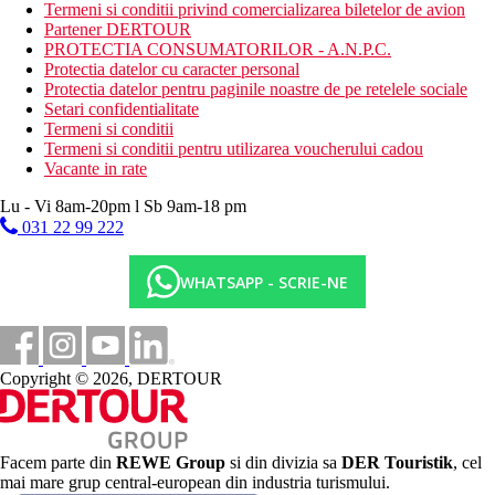
Gratuit:
fitness
Termeni si conditii privind comercializarea biletelor de avion
Contra cost:
sporturi nautice pe plaja, scoala de scufundari,
Partener DERTOUR
sauna, tenis de masa
PROTECTIA CONSUMATORILOR - A.N.P.C.
Protectia datelor cu caracter personal
Facilitati copii
Protectia datelor pentru paginile noastre de pe retelele sociale
piscina pentru copii
Setari confidentialitate
loc de joaca
Termeni si conditii
patut gratuit
Termeni si conditii pentru utilizarea voucherului cadou
Vacante in rate
Site-ul web
http://www.stamatiahotel.com
Lu - Vi 8am-20pm l Sb 9am-18 pm
031 22 99 222
Internet
Gratuit:
Wi-Fi in intregul hotel
WHATSAPP - SCRIE-NE
Handicap
La cerere (in functie de cerinte specifice), sunt disponibile
camere adaptate pentru clienti cu dizabilitati.
Copyright © 2026, DERTOUR
Categoria oficiala
3 stele
Distanţe
Facem parte din
REWE Group
si din divizia sa
DER Touristik
, cel
mai mare grup central-european din industria turismului.