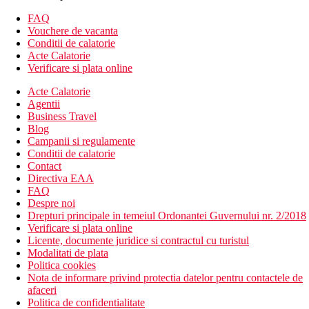
Camera dubla, superioara, vedere la mare:
vedere la mare.
Camera dubla, Promo:
locatie mai putin convenabila
FAQ
Suita, de familie, vedere la mare:
dormitor separat cu usa
Vouchere de vacanta
retractabila, pat supraetajat pentru copii, facilitati pentru
Conditii de calatorie
prepararea de ceai si cafea.
Acte Calatorie
Verificare si plata online
Mese
Demipensiune
Acte Calatorie
Agentii
Mic dejun si cina tip bufet
Business Travel
Blog
All Inclusive
Campanii si regulamente
Conditii de calatorie
Mic dejun, pranz si cina tip bufet
Contact
Gustari usoare in timpul zilei
Directiva EAA
Cafea, ceai si biscuiti dupa-amiaza (17.00-19.00)
FAQ
Inghetata (11:00 a.m.–9:30 p.m.)
Despre noi
Bauturi alcoolice si nealcoolice selectate (10:00
Drepturi principale in temeiul Ordonantei Guvernului nr. 2/2018
a.m.-11:00 p.m.)
Verificare si plata online
Licente, documente juridice si contractul cu turistul
Plaja
Modalitati de plata
plaja cu nisip la cca 50 m de hotel
Politica cookies
sezlonguri, umbrele si prosoape contra cost
Nota de informare privind protectia datelor pentru contactele de
afaceri
Activitati sportive
Politica de confidentialitate