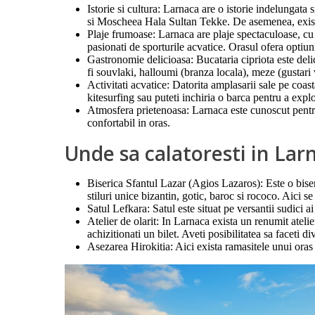
Istorie si cultura: Larnaca are o istorie indelungat
si Moscheea Hala Sultan Tekke. De asemenea, exista o
Plaje frumoase: Larnaca are plaje spectaculoase, cu 
pasionati de sporturile acvatice. Orasul ofera optiuni
Gastronomie delicioasa: Bucataria cipriota este delic
fi souvlaki, halloumi (branza locala), meze (gustari va
Activitati acvatice: Datorita amplasarii sale pe coa
kitesurfing sau puteti inchiria o barca pentru a explo
Atmosfera prietenoasa: Larnaca este cunoscut pentru o
confortabil in oras.
Unde sa calatoresti in Lar
Biserica Sfantul Lazar (Agios Lazaros): Este o biser
stiluri unice bizantin, gotic, baroc si rococo. Aici 
Satul Lefkara: Satul este situat pe versantii sudici 
Atelier de olarit: In Larnaca exista un renumit ateli
achizitionati un bilet. Aveti posibilitatea sa faceti d
Asezarea Hirokitia: Aici exista ramasitele unui oras an