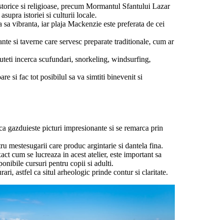
 istorice si religioase, precum Mormantul Sfantului Lazar
pra istoriei si culturii locale.
 sa vibranta, iar plaja Mackenzie este preferata de cei
ante si taverne care servesc preparate traditionale, cum ar
Puteti incerca scufundari, snorkeling, windsurfing,
e si fac tot posibilul sa va simtiti binevenit si
ca gazduieste picturi impresionante si se remarca prin
tru mestesugarii care produc argintarie si dantela fina.
act cum se lucreaza in acest atelier, este important sa
ponibile cursuri pentru copii si adulti.
rari, astfel ca situl arheologic prinde contur si claritate.