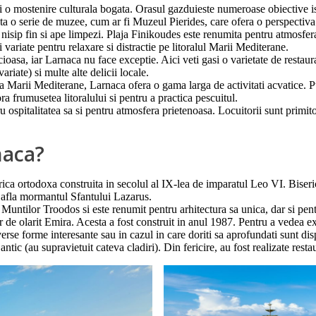
a si o mostenire culturala bogata. Orasul gazduieste numeroase obiective
 serie de muzee, cum ar fi Muzeul Pierides, care ofera o perspectiva asu
nisip fin si ape limpezi. Plaja Finikoudes este renumita pentru atmosfera
 variate pentru relaxare si distractie pe litoralul Marii Mediterane.
ioasa, iar Larnaca nu face exceptie. Aici veti gasi o varietate de restaur
riate) si multe alte delicii locale.
sta Marii Mediterane, Larnaca ofera o gama larga de activitati acvatice. 
ra frumusetea litoralului si pentru a practica pescuitul.
spitalitatea sa si pentru atmosfera prietenoasa. Locuitorii sunt primitoar
naca?
ica ortodoxa construita in secolul al IX-lea de imparatul Leo VI. Biseri
se afla mormantul Sfantului Lazarus.
ai Muntilor Troodos si este renumit pentru arhitectura sa unica, dar si pen
er de olarit Emira. Acesta a fost construit in anul 1987. Pentru a vedea ex
iverse forme interesante sau in cazul in care doriti sa aprofundati sunt dis
tic (au supravietuit cateva cladiri). Din fericire, au fost realizate restau