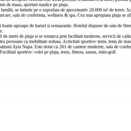
tenis de masa, sporturi nautice pe plaja.
u familii, se intinde pe o suprafata de aproximativ 20.000 m² de teren. A
rcare, sala de conferinta, wellness & spa. Cea mai apropiata plaja se afla
i foarte aproape de baruri si restaurante. Hotelul dispune de sala de fitne
je.
de metri de plaja si se remarca prin facilitati moderne, servicii de calita
ru persoane cu mobilitate redusa. Activitati sportive: tenis, tenis de masa
tatiunii Ayia Napa. Este dotat cu 261 de camere moderne, sala de conferint
cilitati sportive: volei pe plaja, tenis, fitness, sauna, mini-golf.