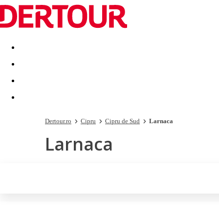
Destinatii
Vacanta perfecta
OFERTE DE NERATAT
Dertour.ro
Cipru
Cipru de Sud
Larnaca
Larnaca