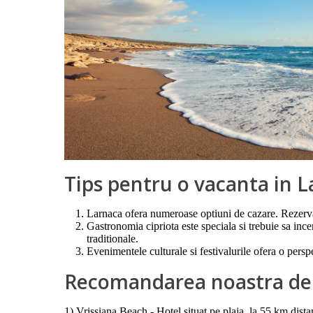
Tips pentru o vacanta in 
Larnaca ofera numeroase optiuni de cazare. Rezervat
Gastronomia cipriota este speciala si trebuie sa inc
traditionale.
Evenimentele culturale si festivalurile ofera o persp
Recomandarea noastra de h
1)
Vrissiana Beach
- Hotel situat pe plaja, la 55 km dist