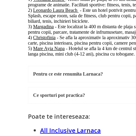
programe de animatie. Facilitati sportive: fitness, tenis, 
2)
Leonardo Laura Beach
- Este un hotel potrivit pentr
Splash, escape room, sala de fitness, club pentru copii, pa
biliard, tenis, inchirieri biciclete.
3)
Margadina
- Este localizat la 400 m distanta de plaja s
pentru copii, parcare, tratamente de infrumusetare, masa
4)
Christofinia
- Se afla la aproximativ la aproximativ 300 
carte, piscina interioara, piscina pentru copii, camere pent
5)
Mare Ayia Napa
- Hotelul se afla la 4 km de centrul s
langa piscina, mini club (4-12 ani), piscina cu tobogane. Fa
Pentru ce este renumita Larnaca?
Ce sporturi pot practica?
Poate te intereseaza:
All Inclusive Larnaca