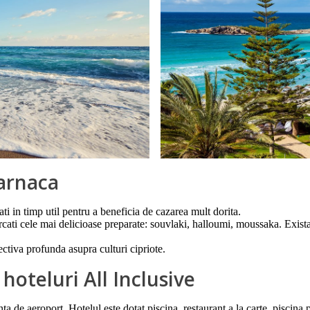
Larnaca
i in timp util pentru a beneficia de cazarea mult dorita.
ercati cele mai delicioase preparate: souvlaki, halloumi, moussaka. Exis
ectiva profunda asupra culturi cipriote.
oteluri All Inclusive
anta de aeroport. Hotelul este dotat piscina, restaurant a la carte, piscin