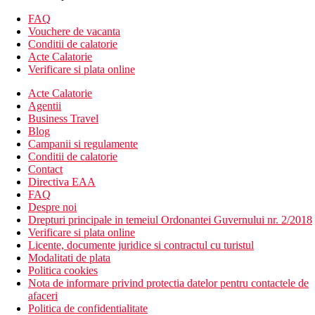
receptie deschisa non stop
FAQ
aer conditionat
Vouchere de vacanta
Wifi
Conditii de calatorie
camera de bagaje
Acte Calatorie
schimb valutar
Verificare si plata online
gradina
Acte Calatorie
lift
Agentii
serviciu de trezire
Business Travel
sala de fitness
Blog
menaj zilnic
Campanii si regulamente
spalatorie (contra cost)
Conditii de calatorie
terasa
Contact
bar langa piscina
Directiva EAA
Spa (contra cost)
FAQ
transfer de la si/sau la aeroport (contra cost)
Despre noi
piscine
Drepturi principale in temeiul Ordonantei Guvernului nr. 2/2018
restaurante
Verificare si plata online
baruri
Licente, documente juridice si contractul cu turistul
cafenea
Modalitati de plata
Descrierea plajei
Politica cookies
plaja cu nisip
Nota de informare privind protectia datelor pentru contactele de
sezlonguri si umbrele contra cost
afaceri
Politica de confidentialitate