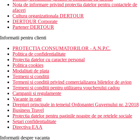
tip boutique cu vedere la plaja. Va vom rasfata in adevaratul
Nota de informare privind protectia datelor pentru contactele de
spirit al ospitalitatii cipriote, aducandu-va in acelasi timp o
afaceri
intelegere mai profunda a naturii si culturii insulei.
Cultura organizationala DERTOUR
DERTOUR Corporate
Distanta
Partener DERTOUR
57 km distanta de Aeroportul International Larnaca
450 m distanta de Plaja Mimosa
Informatii pentru clienti
Descrierea camerei
PROTECTIA CONSUMATORILOR - A.N.P.C.
Camerele dispun de:
Politica de confidentialitate
Protectia datelor cu caracter personal
aer conditionat (controlat central)
Politica cookies
uscator de par
Modalitati de plata
Wifi
Termeni si conditii
balcon / terasa
Termeni si conditii privind comercializarea biletelor de avion
cada sau dus
Termeni si conditii pentru utilizarea voucherului cadou
lenjerie de pat
Campanii si regulamente
frigider
Vacante in rate
cana fierbator
Drepturi principale in temeiul Ordonantei Guvernului nr. 2/2018
telefon
Business Travel
TV prin satelit
Protectia datelor pentru paginile noastre de pe retelele sociale
aparat de cafea
Setari confidentialitate
Directiva EAA
Descrierea hotelului
Hotelul dispune de:
Informatii despre vacanta