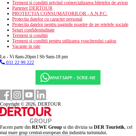
Activitati sportive gratuite
Termeni si conditii privind comercializarea biletelor de avion
divertisment
Partener DERTOUR
plaja
PROTECTIA CONSUMATORILOR - A.N.P.C.
muzica / spectacol live
Protectia datelor cu caracter personal
fitness
Protectia datelor pentru paginile noastre de pe retelele sociale
Setari confidentialitate
Activitati sportive contra cost
Termeni si conditii
inchiriere de biciclete
Termeni si conditii pentru utilizarea voucherului cadou
baie turceasca
Vacante in rate
sauna
masaj
Lu - Vi 8am-20pm l Sb 9am-18 pm
Spa
031 22 99 222
Masa
restaurante
WHATSAPP - SCRIE-NE
bar langa piscina
snack bar
cafenea
Categoria oficiala
Copyright © 2026, DERTOUR
4 stele
Site web
https://www.cavozoe.com/
Facem parte din
REWE Group
si din divizia sa
DER Touristik
, cel
mai mare grup central-european din industria turismului.