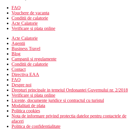
Divertisment
FAQ
Seri tematice cu muzica live.
Vouchere de vacanta
Conditii de calatorie
Mese
Acte Calatorie
Demipensiune
Verificare si plata online
Mic dejun si cina tip bufet
Acte Calatorie
All Inclusive
Agentii
Business Travel
Mic dejun, pranz si cina tip bufet
Blog
Carafa de vin, bere la halba, bauturi racoritoare, cafea,
Campanii si regulamente
inghetata pentru pranz si cina
Conditii de calatorie
Bauturi racoritoare (10:30 a.m.–12:00 p.m.)
Contact
Sandvisuri calde si reci, hamburgeri, salate (15:00-17:00)
Directiva EAA
Bauturi alcoolice si nealcoolice de productie locala (10.00
FAQ
a.m.–11.00 p.m.)
Despre noi
Drepturi principale in temeiul Ordonantei Guvernului nr. 2/2018
Plaja
Verificare si plata online
clientii au accest direct pe plaja cu nisip
Licente, documente juridice si contractul cu turistul
sezlonguri si umbrele contra cost
Modalitati de plata
prosoapele sunt gratuite
Politica cookies
Nota de informare privind protectia datelor pentru contactele de
Activitati sportive
afaceri
Gratuit:
tenis de masa, volei, fitness.
Politica de confidentialitate