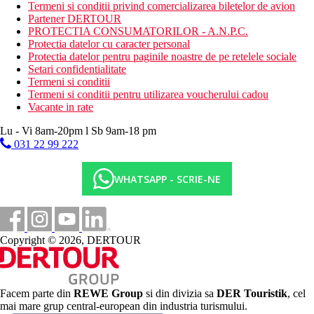
Contra cost:
tenis, sauna, baie de aburi, masaje, biliard, centru
Termeni si conditii privind comercializarea biletelor de avion
de scufundari.
Partener DERTOUR
PROTECTIA CONSUMATORILOR - A.N.P.C.
Copii
Protectia datelor cu caracter personal
Protectia datelor pentru paginile noastre de pe retelele sociale
Piscina pentru copii, club pentru copii (4-10 ani), loc de joaca,
Setari confidentialitate
meniu pentru copii si scaune in restaurant, patut gratuit (la
Termeni si conditii
cerere).
Termeni si conditii pentru utilizarea voucherului cadou
Vacante in rate
Carduri
Lu - Vi 8am-20pm l Sb 9am-18 pm
VISA, CE/MC.
031 22 99 222
Site-ul web
http://www.crystalspringsbeachhotel.com
WHATSAPP - SCRIE-NE
Internet
Gratuit:
Wi-Fi in hol
Contra cost:
colt de internet in hol
Copyright © 2026, DERTOUR
Categoria oficiala
4 stele
Facem parte din
REWE Group
si din divizia sa
DER Touristik
, cel
Nota
mai mare grup central-european din industria turismului.