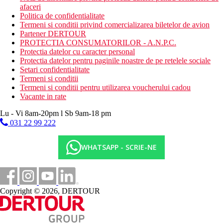
afaceri
Politica de confidentialitate
Termeni si conditii privind comercializarea biletelor de avion
Partener DERTOUR
PROTECTIA CONSUMATORILOR - A.N.P.C.
Protectia datelor cu caracter personal
Protectia datelor pentru paginile noastre de pe retelele sociale
Setari confidentialitate
Termeni si conditii
Termeni si conditii pentru utilizarea voucherului cadou
Vacante in rate
Lu - Vi 8am-20pm l Sb 9am-18 pm
031 22 99 222
WHATSAPP - SCRIE-NE
Copyright © 2026, DERTOUR