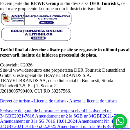
Facem parte din
REWE Group
si din divizia sa
DER Touristik
, cel
mai mare grup central-european din industria turismului.
Tariful final al ofertelor afisate pe site se regaseste in ultimul pas al
rezervarii, inainte de initierea procesului de plata.
Copyright ©
2026
Site-ul www.dertour.ro este proprietatea DER Touristik Deutschland
Gmbh si este operat de TRAVEL BRANDS S.A.
TRAVEL BRANDS SA, cu sediul social in Bucuresti, Strada
Reinvierii 3-5, Etaj 1, Sector 2
J2018005790400, CUI RO 39257566.
Brevet de turism
-
Licenta de turism
-
Anexa la licenta de turism
Scrisoare de garantie bancara ce acopera riscul insolventei nr.
34GBE2021-7616
Amendament nr.2 la SGB nr.34GBE2021-7616
Amendament nr 3 la SG 7616 18.01.2024
Amendament Nr. 4 -
34GBE2021-7616 05.02.2025
Amendament nr. 5 la SGB 4GBE2021-