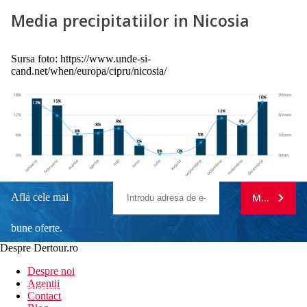
Media precipitatiilor in Nicosia
Sursa foto: https://www.unde-si-
cand.net/when/europa/cipru/nicosia/
Afla cele mai
MA ABONE
bune oferte.
Despre Dertour.ro
Inscrie-te la
Despre noi
Agentii
newsletter!
Contact