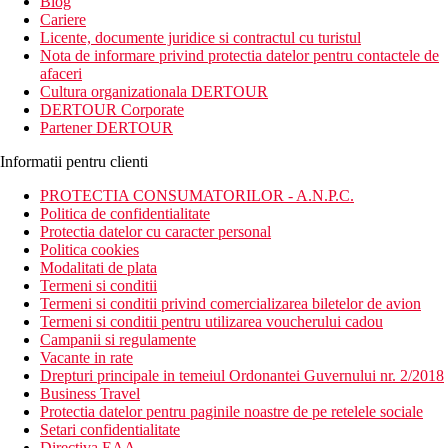
Blog
Cariere
Licente, documente juridice si contractul cu turistul
Nota de informare privind protectia datelor pentru contactele de
afaceri
Cultura organizationala DERTOUR
DERTOUR Corporate
Partener DERTOUR
Informatii pentru clienti
PROTECTIA CONSUMATORILOR - A.N.P.C.
Politica de confidentialitate
Protectia datelor cu caracter personal
Politica cookies
Modalitati de plata
Termeni si conditii
Termeni si conditii privind comercializarea biletelor de avion
Termeni si conditii pentru utilizarea voucherului cadou
Campanii si regulamente
Vacante in rate
Drepturi principale in temeiul Ordonantei Guvernului nr. 2/2018
Business Travel
Protectia datelor pentru paginile noastre de pe retelele sociale
Setari confidentialitate
Directiva EAA