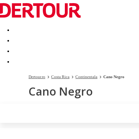
Destinatii
Vacanta perfecta
OFERTE DE NERATAT
Dertour.ro
Costa Rica
Continentala
Cano Negro
Cano Negro