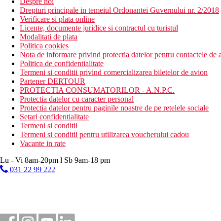
Despre noi
Drepturi principale in temeiul Ordonantei Guvernului nr. 2/2018
Verificare si plata online
Licente, documente juridice si contractul cu turistul
Modalitati de plata
Politica cookies
Nota de informare privind protectia datelor pentru contactele de a
Politica de confidentialitate
Termeni si conditii privind comercializarea biletelor de avion
Partener DERTOUR
PROTECTIA CONSUMATORILOR - A.N.P.C.
Protectia datelor cu caracter personal
Protectia datelor pentru paginile noastre de pe retelele sociale
Setari confidentialitate
Termeni si conditii
Termeni si conditii pentru utilizarea voucherului cadou
Vacante in rate
Lu - Vi 8am-20pm l Sb 9am-18 pm
031 22 99 222