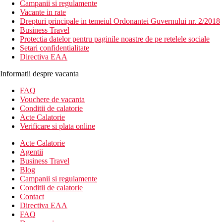
Campanii si regulamente
Vacante in rate
Drepturi principale in temeiul Ordonantei Guvernului nr. 2/2018
Business Travel
Protectia datelor pentru paginile noastre de pe retelele sociale
Setari confidentialitate
Directiva EAA
Informatii despre vacanta
FAQ
Vouchere de vacanta
Conditii de calatorie
Acte Calatorie
Verificare si plata online
Acte Calatorie
Agentii
Business Travel
Blog
Campanii si regulamente
Conditii de calatorie
Contact
Directiva EAA
FAQ