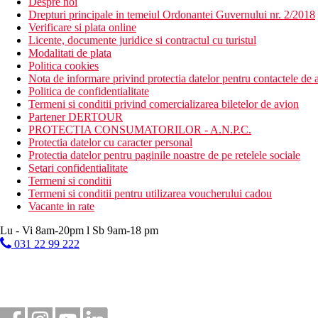
Despre noi
Drepturi principale in temeiul Ordonantei Guvernului nr. 2/2018
Verificare si plata online
Licente, documente juridice si contractul cu turistul
Modalitati de plata
Politica cookies
Nota de informare privind protectia datelor pentru contactele de a
Politica de confidentialitate
Termeni si conditii privind comercializarea biletelor de avion
Partener DERTOUR
PROTECTIA CONSUMATORILOR - A.N.P.C.
Protectia datelor cu caracter personal
Protectia datelor pentru paginile noastre de pe retelele sociale
Setari confidentialitate
Termeni si conditii
Termeni si conditii pentru utilizarea voucherului cadou
Vacante in rate
Lu - Vi 8am-20pm l Sb 9am-18 pm
031 22 99 222