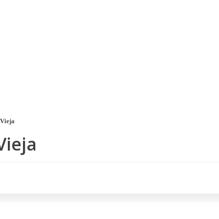
Voucher Cadou
Agentii
 Vieja
Vieja