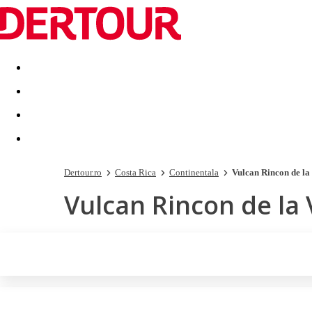
Destinatii
Vacanta perfecta
OFERTE DE NERATAT
Dertour.ro
Costa Rica
Continentala
Vulcan Rincon de la
Vulcan Rincon de la 