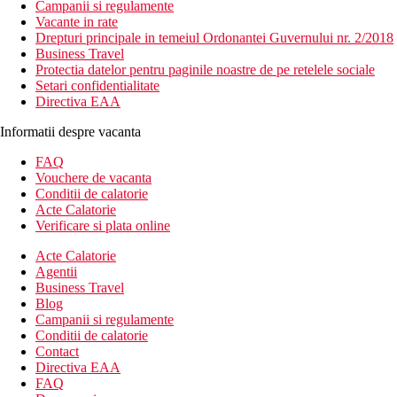
Campanii si regulamente
Vacante in rate
Drepturi principale in temeiul Ordonantei Guvernului nr. 2/2018
Business Travel
Protectia datelor pentru paginile noastre de pe retelele sociale
Setari confidentialitate
Directiva EAA
Informatii despre vacanta
FAQ
Vouchere de vacanta
Conditii de calatorie
Acte Calatorie
Verificare si plata online
Acte Calatorie
Agentii
Business Travel
Blog
Campanii si regulamente
Conditii de calatorie
Contact
Directiva EAA
FAQ