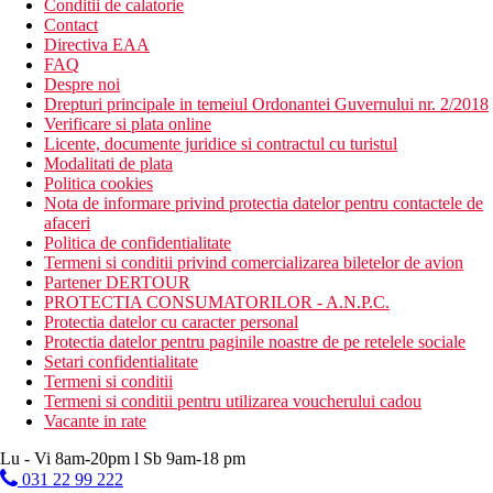
Conditii de calatorie
Contact
Directiva EAA
FAQ
Despre noi
Drepturi principale in temeiul Ordonantei Guvernului nr. 2/2018
Verificare si plata online
Licente, documente juridice si contractul cu turistul
Modalitati de plata
Politica cookies
Nota de informare privind protectia datelor pentru contactele de
afaceri
Politica de confidentialitate
Termeni si conditii privind comercializarea biletelor de avion
Partener DERTOUR
PROTECTIA CONSUMATORILOR - A.N.P.C.
Protectia datelor cu caracter personal
Protectia datelor pentru paginile noastre de pe retelele sociale
Setari confidentialitate
Termeni si conditii
Termeni si conditii pentru utilizarea voucherului cadou
Vacante in rate
Lu - Vi 8am-20pm l Sb 9am-18 pm
031 22 99 222