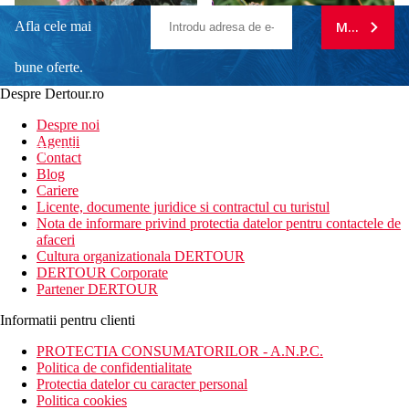
Afla cele mai
MA ABONE
bune oferte.
Despre Dertour.ro
Inscrie-te la
Despre noi
Agentii
newsletter!
Contact
Blog
Cariere
Licente, documente juridice si contractul cu turistul
Nota de informare privind protectia datelor pentru contactele de
afaceri
Cultura organizationala DERTOUR
DERTOUR Corporate
Partener DERTOUR
Informatii pentru clienti
PROTECTIA CONSUMATORILOR - A.N.P.C.
Politica de confidentialitate
Protectia datelor cu caracter personal
Politica cookies