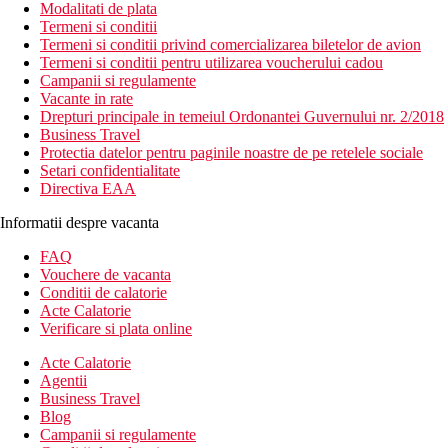
Modalitati de plata
Termeni si conditii
Termeni si conditii privind comercializarea biletelor de avion
Termeni si conditii pentru utilizarea voucherului cadou
Campanii si regulamente
Vacante in rate
Drepturi principale in temeiul Ordonantei Guvernului nr. 2/2018
Business Travel
Protectia datelor pentru paginile noastre de pe retelele sociale
Setari confidentialitate
Directiva EAA
Informatii despre vacanta
FAQ
Vouchere de vacanta
Conditii de calatorie
Acte Calatorie
Verificare si plata online
Acte Calatorie
Agentii
Business Travel
Blog
Campanii si regulamente