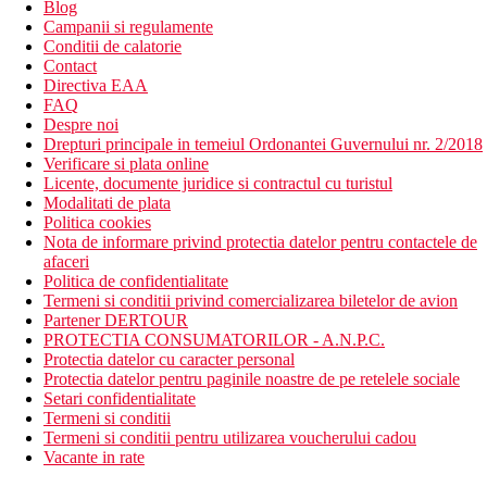
Blog
Campanii si regulamente
Conditii de calatorie
Contact
Directiva EAA
FAQ
Despre noi
Drepturi principale in temeiul Ordonantei Guvernului nr. 2/2018
Verificare si plata online
Licente, documente juridice si contractul cu turistul
Modalitati de plata
Politica cookies
Nota de informare privind protectia datelor pentru contactele de
afaceri
Politica de confidentialitate
Termeni si conditii privind comercializarea biletelor de avion
Partener DERTOUR
PROTECTIA CONSUMATORILOR - A.N.P.C.
Protectia datelor cu caracter personal
Protectia datelor pentru paginile noastre de pe retelele sociale
Setari confidentialitate
Termeni si conditii
Termeni si conditii pentru utilizarea voucherului cadou
Vacante in rate