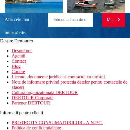
Afla cele mai
MA ABONE
bune oferte.
Despre Dertour.ro
Inscrie-te la
Despre noi
Agentii
newsletter!
Contact
Blog
Cariere
Licente, documente juridice si contractul cu turistul
Nota de informare privind protectia datelor pentru contactele de
afaceri
Cultura organizationala DERTOUR
DERTOUR Corporate
Partener DERTOUR
Informatii pentru clienti
PROTECTIA CONSUMATORILOR - A.N.P.C.
Politica de confidentialitate