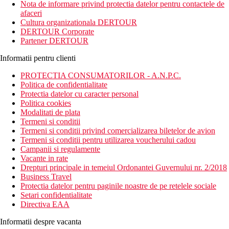
Nota de informare privind protectia datelor pentru contactele de
afaceri
Cultura organizationala DERTOUR
DERTOUR Corporate
Partener DERTOUR
Informatii pentru clienti
PROTECTIA CONSUMATORILOR - A.N.P.C.
Politica de confidentialitate
Protectia datelor cu caracter personal
Politica cookies
Modalitati de plata
Termeni si conditii
Termeni si conditii privind comercializarea biletelor de avion
Termeni si conditii pentru utilizarea voucherului cadou
Campanii si regulamente
Vacante in rate
Drepturi principale in temeiul Ordonantei Guvernului nr. 2/2018
Business Travel
Protectia datelor pentru paginile noastre de pe retelele sociale
Setari confidentialitate
Directiva EAA
Informatii despre vacanta