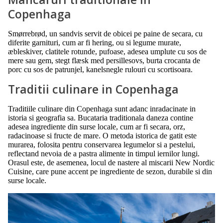
Copenhaga
Smørrebrød, un sandvis servit de obicei pe paine de secara, cu
diferite garnituri, cum ar fi hering, ou si legume murate,
æbleskiver, clatitele rotunde, pufoase, adesea umplute cu sos de
mere sau gem, stegt flæsk med persillesovs, burta crocanta de
porc cu sos de patrunjel, kanelsnegle rulouri cu scortisoara.
Traditii culinare in Copenhaga
Traditiile culinare din Copenhaga sunt adanc inradacinate in
istoria si geografia sa. Bucataria traditionala daneza contine
adesea ingrediente din surse locale, cum ar fi secara, orz,
radacinoase si fructe de mare. O metoda istorica de gatit este
murarea, folosita pentru conservarea legumelor si a pestelui,
reflectand nevoia de a pastra alimente in timpul iernilor lungi.
Orasul este, de asemenea, locul de nastere al miscarii New Nordic
Cuisine, care pune accent pe ingrediente de sezon, durabile si din
surse locale.