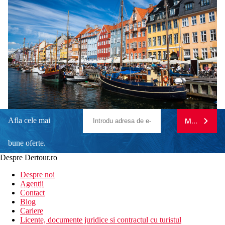
Afla cele mai
MA ABONE
bune oferte.
Despre Dertour.ro
Inscrie-te la
Despre noi
Agentii
newsletter!
Contact
Blog
Cariere
Licente, documente juridice si contractul cu turistul