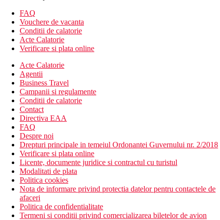
Descrierea hotelului
FAQ
hol de intrare cu receptie
Vouchere de vacanta
WiFi in hol (gratuit)
Conditii de calatorie
restaurantul principal
Acte Calatorie
5 piscine (3 incalzite iarna)
Verificare si plata online
transfer gratuit cu autobuzul hotelului
Acte Calatorie
Descrierea plajei
Agentii
cu nisip
Business Travel
sezlonguri, umbrele si prosoape gratuite
Campanii si regulamente
Conditii de calatorie
Activitati sportive gratuite
Contact
fitness
Directiva EAA
de 3 ori pe saptamana - terenuri de golf pentru incepatori
FAQ
Despre noi
Activitati sportive contra cost si altele
Drepturi principale in temeiul Ordonantei Guvernului nr. 2/2018
baie turceasca
Verificare si plata online
jacuzzi
Licente, documente juridice si contractul cu turistul
sauna
Modalitati de plata
pescuit
Politica cookies
centru de scufundari
Nota de informare privind protectia datelor pentru contactele de
kitesurfing
afaceri
ski nautic
Politica de confidentialitate
salon de infrumusetare
Termeni si conditii privind comercializarea biletelor de avion