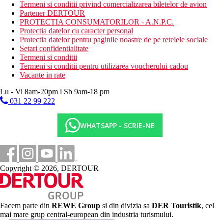
Termeni si conditii privind comercializarea biletelor de avion
zona de relaxare cu piscina
Partener DERTOUR
tobogane acvatice
PROTECTIA CONSUMATORILOR - A.N.P.C.
piscina pentru copii
Protectia datelor cu caracter personal
loc de joaca pentru copii
Protectia datelor pentru paginile noastre de pe retelele sociale
miniclub
Setari confidentialitate
magazine
Termeni si conditii
Descrierea plajei
Termeni si conditii pentru utilizarea voucherului cadou
plaja cu nisip
Vacante in rate
golf marginit de recif de corali
Lu - Vi 8am-20pm l Sb 9am-18 pm
shuttle bus gratuit catre plaja
sezlonguri, umbrele de soare si prosoape gratuite
031 22 99 222
bar pe plaja
WHATSAPP - SCRIE-NE
Activitati gratuite
fitness
tenis de masa
biliard
volei pe plaja
Copyright © 2026, DERTOUR
Activitati contra cost
teren de tenis
centru spa
masaje
Facem parte din
REWE Group
si din divizia sa
DER Touristik
, cel
mai mare grup central-european din industria turismului.