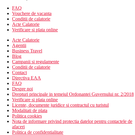
balcon sau terasa
FAQ
Vouchere de vacanta
Alte tipuri de camere (daca nu se specifica altfel, includ
Conditii de calatorie
dotarile de mai sus):
Acte Calatorie
Verificare si plata online
Camera single, cladirea principala
Camera dubla bungalow: spatioasa
Acte Calatorie
Camera single bungalow
Agentii
Camera dubla bungalow Premium: spatioasa, baie
Business Travel
renovata
Blog
Junior Suita Bay Swim-Up: vedere la golf, acces direct la
Campanii si regulamente
piscina comuna
Conditii de calatorie
Contact
Descrierea hotelului
Directiva EAA
Hotelul dispune de:
FAQ
Despre noi
hol de intrare cu receptie
Drepturi principale in temeiul Ordonantei Guvernului nr. 2/2018
restaurant principal
Verificare si plata online
restaurante à la carte (specific oriental, italian, mexican) –
Licente, documente juridice si contractul cu turistul
gratuite, cu rezervare obligatorie
Modalitati de plata
lobby bar
Politica cookies
bar langa piscina
Nota de informare privind protectia datelor pentru contactele de
bar pe plaja
afaceri
3 piscine (1 cu posibilitate de incalzire in sezonul de iarna)
Politica de confidentialitate
sezlonguri, umbrele de soare si prosoape gratuite