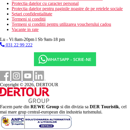
Protectia datelor cu caracter personal
Protectia datelor pentru paginile noastre de pe retelele sociale
Setari confidentialitate
Termeni si conditii
Termeni si conditii pentru utilizarea voucherului cadou
Vacante in rate
Lu - Vi 8am-20pm l Sb 9am-18 pm
031 22 99 222
WHATSAPP - SCRIE-NE
Copyright © 2026, DERTOUR
Facem parte din
REWE Group
si din divizia sa
DER Touristik
, cel
mai mare grup central-european din industria turismului.