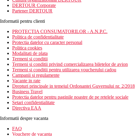
DERTOUR Corporate
Partener DERTOUR
Informatii pentru clienti
PROTECTIA CONSUMATORILOR - A.N.P.C.
Politica de confidentialitate
Protectia datelor cu caracter personal
Politica cookies
Modalitati de plata
Termeni si conditii
Termeni si conditii privind comercializarea biletelor de avion
Termeni si conditii pentru utilizarea voucherului cadou
Campanii si regulamente
Vacante in rate
Drepturi principale in temeiul Ordonantei Guvernului nr. 2/2018
Business Travel
Protectia datelor pentru paginile noastre de pe retelele sociale
Setari confidentialitate
Directiva EAA
Informatii despre vacanta
FAQ
Vouchere de vacanta