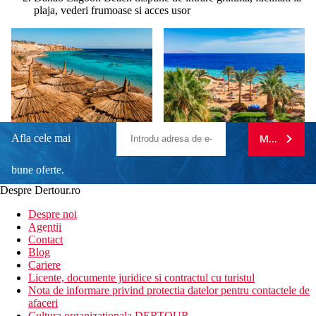
plaja, vederi frumoase si acces usor
Afla cele mai
MA ABONE
bune oferte.
Despre Dertour.ro
Inscrie-te la
Despre noi
Agentii
newsletter!
Contact
Blog
Cariere
Licente, documente juridice si contractul cu turistul
Nota de informare privind protectia datelor pentru contactele de
afaceri
Cultura organizationala DERTOUR