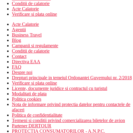
Conditii de calatorie
Acte Calatorie
Verificare si plata online
Acte Calatorie
Agentii
Business Travel
Blog
Campanii si regulamente
Conditii de calatorie
Contact
Directiva EAA
FAQ
Despre noi
Drepturi principale in temeiul Ordonantei Guvernului nr. 2/2018
Verificare si plata online
Licente, documente juridice si contractul cu turistul
Modalitati de plata
Politica cookies
Nota de informare privind protectia datelor pentru contactele de
afaceri
Politica de confidentialitate
Termeni si conditii privind comercializarea biletelor de avion
Partener DERTOUR
PROTECTIA CONSUMATORILOR - A.N.P.C.