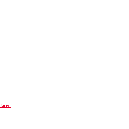
t, este necesara rezervare)
brele si prosoape gratuite)
faceri