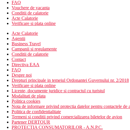
hol de intrare cu receptie
FAQ
restaurant principal cu sectiune pentru copii
Vouchere de vacanta
2× restaurante a la carte (mediteraneene si peste contra cos
Conditii de calatorie
bar
Acte Calatorie
bar in receptie
Verificare si plata online
bar langa piscina
bar de zi
Acte Calatorie
Wi-Fi in hol (gratuit)
Agentii
magazine
Business Travel
centru de frumusete
Campanii si regulamente
coafor
Conditii de calatorie
5 piscine, dintre care 1 este incalzita iarna (sezlonguri, um
Contact
piscina pentru copii
Directiva EAA
mini discoteca
FAQ
loc de joaca
Despre noi
mini club (pentru copii de la 4-12 ani)
Drepturi principale in temeiul Ordonantei Guvernului nr. 2/2018
Verificare si plata online
Descrierea plajei
Licente, documente juridice si contractul cu turistul
nisipos
Modalitati de plata
sezlonguri si umbrele gratuite
Politica cookies
bar pe plaja
Nota de informare privind protectia datelor pentru contactele de a
Politica de confidentialitate
Activitati sportive gratuite
Termeni si conditii privind comercializarea biletelor de avion
programe de animatie
Partener DERTOUR
programe de seara
PROTECTIA CONSUMATORILOR - A.N.P.C.