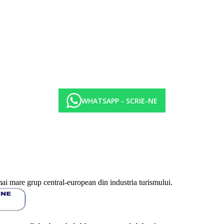
WHATSAPP - SCRIE-NE
mai mare grup central-european din industria turismului.
iserie dulci
ala (10.00 a.m.-11.00 p.m.)