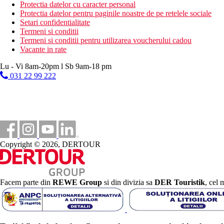
aerobic
Protectia datelor cu caracter personal
polo
Protectia datelor pentru paginile noastre de pe retelele sociale
darts
Setari confidentialitate
lectii de dans
Termeni si conditii
mini-golf
Termeni si conditii pentru utilizarea voucherului cadou
tenis de masa
Vacante in rate
fotbal
teren de tenis (iluminat contra cost)
Lu - Vi 8am-20pm l Sb 9am-18 pm
fitness
031 22 99 222
Activitati sportive contra cost
centru SPA
sauna
aburi
3 bai cu hidromasaj
masaje
Copyright © 2026, DERTOUR
centru de scufundari
sporturi acvatice pe plaja
Mese
All Inclusive
Facem parte din
REWE Group
si din divizia sa
DER Touristik
, cel 
Mic dejun, pranz si cina tip bufet
In timpul zilei, o gustare usoara, cafea, ceai, produse de pat
Bauturi alcoolice si nealcoolice selectate de productie loc
Categoria oficiala