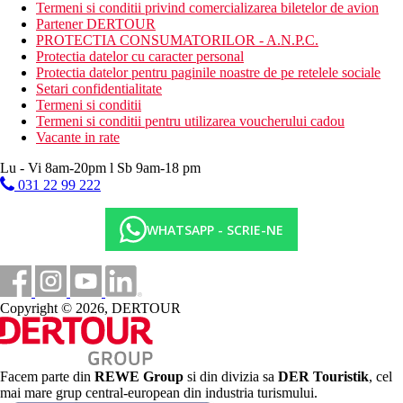
Suita, Water Park, Deluxe: camera spatioasa cu zona de
Termeni si conditii privind comercializarea biletelor de avion
zi, 3 bai, balcon, in partea cu Aquapark
Partener DERTOUR
PROTECTIA CONSUMATORILOR - A.N.P.C.
Descrierea hotelului
Protectia datelor cu caracter personal
hol de intrare cu receptie
Protectia datelor pentru paginile noastre de pe retelele sociale
restaurantul principal
Setari confidentialitate
restaurant tematic (turc - mic dejun gratuit, cina contra
Termeni si conditii
cost)
Termeni si conditii pentru utilizarea voucherului cadou
mai multe restaurante a la carte (italian, asiatic, turcesc,
Vacante in rate
francez, peste si brazilian - este necesara rezervare
prealabila)
Lu - Vi 8am-20pm l Sb 9am-18 pm
barul din receptie
031 22 99 222
3× bar langa piscina
2 baruri
WHATSAPP - SCRIE-NE
sisha bar (contra cost)
Wi-Fi (gratuit)
sala de conferinte
8 piscine (toate incalzite iarna, sezlonguri, umbrele si
prosoape gratuite)
Copyright © 2026, DERTOUR
parc acvatic situat in partea a doua a hotelului din spatele
drumului (16 tobogane pentru adulti si copii mai mari)
mini parc acvatic (16 tobogane si 5 jocuri acvatice pentru
copiii mai mici)
mini club (pentru copii 4-8 ani si 8-12 ani)
Facem parte din
REWE Group
si din divizia sa
DER Touristik
, cel
loc de joaca
mai mare grup central-european din industria turismului.