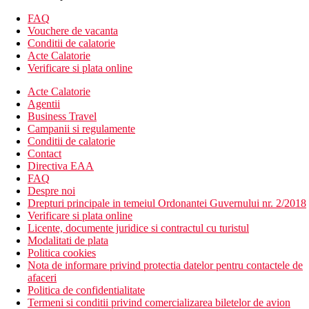
Camera Deluxe cu acces direct la piscina
FAQ
Dotari superioare ale camerei
Vouchere de vacanta
acces direct la piscina
Conditii de calatorie
suprafata aprox. 50 m2
Acte Calatorie
Pat supraetajat de familie:
Verificare si plata online
Dotari superioare ale camerei
pat suplimentar ca pat supraetajat (dimensiuni aprox. 0.9-
Acte Calatorie
1.1m x 2m)
Agentii
suprafata aprox. 50 m2
Business Travel
Suita de familie:
Campanii si regulamente
Dotari superioare ale camerei
Conditii de calatorie
este format din doua dormitoare
Contact
suprafata aprox. 55 m2
Directiva EAA
FAQ
Descrierea hotelului
Despre noi
Hotelul dispune de:
Drepturi principale in temeiul Ordonantei Guvernului nr. 2/2018
plaja privata
Verificare si plata online
piscine
Licente, documente juridice si contractul cu turistul
aquapark
Modalitati de plata
club pentru copii
Politica cookies
sala de fitness
Nota de informare privind protectia datelor pentru contactele de
wellness & spa
afaceri
receptie 24/7
Politica de confidentialitate
sala de conferinta
Termeni si conditii privind comercializarea biletelor de avion
organizari evenimente private