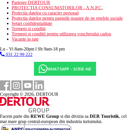
Partener DERTOUR
WiFi
PROTECTIA CONSUMATORILOR - A.N.P.C.
restaurante
Protectia datelor cu caracter personal
baruri
Protectia datelor pentru paginile noastre de pe retelele sociale
Descrierea plajei
Setari confidentialitate
plaja langa hotel
Termeni si conditii
privata, cu dig
Termeni si conditii pentru utilizarea voucherului cadou
pe o faleza mica, intrarea in apa printr-un dig
Vacante in rate
umbrele si sezlonguri gratuite
Lu - Vi 8am-20pm l Sb 9am-18 pm
Activitati sportive gratuite
031 22 99 222
6 piscine
parc acvatic
WHATSAPP - SCRIE-NE
tenis de masa
Darts
Volei
teren de minifotbal
sauna
Copyright © 2026, DERTOUR
sala de gimnastica
Activitati sportive contra cost
Tenis
rachete si mingi de tenis
Facem parte din
REWE Group
si din divizia sa
DER Touristik
, cel
centru SPA
mai mare grup central-european din industria turismului.
masaj