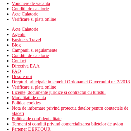
Vouchere de vacanta
Conditii de calatorie
Acte Calatorie
Verificare si plata online
Acte Calatorie
Agentii
Business Travel
Blog
Campanii si regulamente
Conditii de calatorie
Contact
Directiva EAA
FAQ
Despre noi
Drepturi principale in temeiul Ordonantei Guvernului nr. 2/2018
Verificare si plata online
Licente, documente juridice si contractul cu turistul
Modalitati de plata
Politica cookies
Nota de informare privind protectia datelor pentru contactele de
afaceri
Politica de confidentialitate
Termeni si conditii privind comercializarea biletelor de avion
Partener DERTOUR