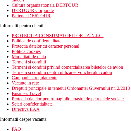
Cultura organizationala DERTOUR
DERTOUR Corporate
Partener DERTOUR
Informatii pentru clienti
PROTECTIA CONSUMATORILOR - A.N.P.C.
Politica de confidentialitate
Protectia datelor cu caracter personal
Politica cookies
Modalitati de plata
Termeni si conditii
Termeni si conditii privind comercializarea biletelor de avion
Termeni si conditii pentru utilizarea voucherului cadou
Campanii si regulamente
Vacante in rate
Drepturi principale in temeiul Ordonantei Guvernului nr. 2/2018
Business Travel
Protectia datelor pentru paginile noastre de pe retelele sociale
Setari confidentialitate
Directiva EAA
Informatii despre vacanta
FAQ