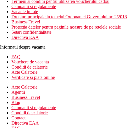
Termeni si conditii pentru utilizarea voucherului cadou
Campanii si regulamente
Vacante in rate
Drepturi principale in temeiul Ordonantei Guvernului nr. 2/2018
Business Travel
Protectia datelor pentru paginile noastre de pe retelele sociale
Setari confidentialitate
Directiva EAA
Informatii despre vacanta
FAQ
Vouchere de vacanta
Conditii de calatorie
Acte Calatorie
Verificare si plata online
Acte Calatorie
Agentii
Business Travel
Blog
Campanii si regulamente
Conditii de calatorie
Contact
Directiva EAA