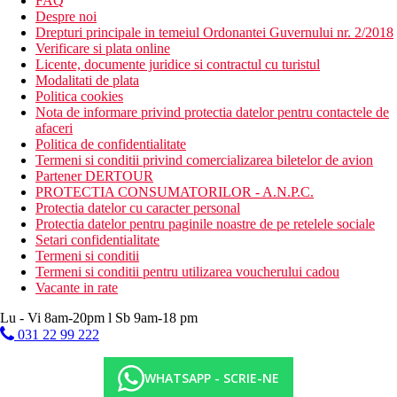
FAQ
Despre noi
Drepturi principale in temeiul Ordonantei Guvernului nr. 2/2018
Verificare si plata online
Licente, documente juridice si contractul cu turistul
Modalitati de plata
Politica cookies
Nota de informare privind protectia datelor pentru contactele de
afaceri
Politica de confidentialitate
Termeni si conditii privind comercializarea biletelor de avion
Partener DERTOUR
PROTECTIA CONSUMATORILOR - A.N.P.C.
Protectia datelor cu caracter personal
Protectia datelor pentru paginile noastre de pe retelele sociale
Setari confidentialitate
Termeni si conditii
Termeni si conditii pentru utilizarea voucherului cadou
Vacante in rate
Lu - Vi 8am-20pm l Sb 9am-18 pm
031 22 99 222
WHATSAPP - SCRIE-NE