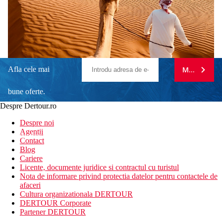
Afla cele mai
MA ABONE
bune oferte.
Despre Dertour.ro
Inscrie-te la
Despre noi
Agentii
newsletter!
Contact
Blog
Cariere
Licente, documente juridice si contractul cu turistul
Nota de informare privind protectia datelor pentru contactele de
afaceri
Cultura organizationala DERTOUR
DERTOUR Corporate
Partener DERTOUR