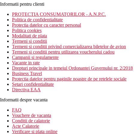
Informatii pentru clienti
PROTECTIA CONSUMATORILOR - A.N.P.C.
Politica de confidentialitate
Protectia datelor cu caracter personal
Politica cookies
Modalitati de plata
Termeni si conditii
Termeni si conditii privind comercializarea biletelor de avion
Termeni si conditii pentru utilizarea voucherului cadou
Campanii si regulamente
Vacante in rate
Drepturi principale in temeiul Ordonantei Guvernului nr. 2/2018
Business Travel
Protectia datelor pentru paginile noastre de pe retelele sociale
Setari confidentialitate
Directiva EAA
Informatii despre vacanta
FAQ
Vouchere de vacanta
Conditii de calatorie
Acte Calatorie
Verificare si plata online