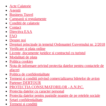
Acte Calatorie
Agentii
Business Travel
Campanii si regulamente
Conditii de calatorie
Contact
Directiva EAA
FAQ
Despre noi
Drepturi principale in temeiul Ordonantei Guvernului nr. 2/2018
Verificare si plata online
Licente, documente juridice si contractul cu turistul
Modalitati de plata
Politica cookies
Nota de informare privind protectia datelor pentru contactele de
afaceri
Politica de confidentialitate
Termeni si conditii privind comercializarea biletelor de avion
Partener DERTOUR
PROTECTIA CONSUMATORILOR - A.N.P.C.
Protectia datelor cu caracter personal
Protectia datelor pentru paginile noastre de pe retelele sociale
Setari confidentialitate
Termeni si conditii