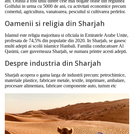
ani. Orasul a fost unul dintre cele mai bogate orase din regiunea
Golfului in urma cu 5000 de ani, cu activitati economice precum
comertul, agricultura, vanatoarea, pescuitul si cultivarea perlelor.
Oamenii si religia din Sharjah
Islamul este religia majoritara si oficiala in Emiratele Arabe Unite,
profesata de 74,5% din populatie din 2020. In Sharjah, se gasesc
multi adepti ai scolii islamice Hanbali. Familia conducatoare Al
Qasimi, care guverneaza Sharjah, se numara printre acesti adepti.
Despre industria din Sharjah
Sharjah acopera o gama larga de industrii precum: petrochimice,
materiale plastice, fabricare metale, textile, imprimare, ambalare,
procesare alimentara, fabricare componente auto, turism etc