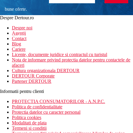
bune oferte.
Despre Dertour.ro
Inscrie-te la
Despre noi
Agentii
newsletter!
Contact
Blog
Cariere
Licente, documente juridice si contractul cu turistul
Nota de informare privind protectia datelor pentru contactele de
afaceri
Cultura organizationala DERTOUR
DERTOUR Corporate
Partener DERTOUR
Informatii pentru clienti
PROTECTIA CONSUMATORILOR - A.N.P.C.
Politica de confidentialitate
Protectia datelor cu caracter personal
Politica cookies
Modalitati de plata
Termeni si conditii