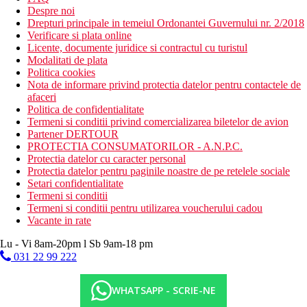
Despre noi
Drepturi principale in temeiul Ordonantei Guvernului nr. 2/2018
Verificare si plata online
Licente, documente juridice si contractul cu turistul
Modalitati de plata
Politica cookies
Nota de informare privind protectia datelor pentru contactele de
afaceri
Politica de confidentialitate
Termeni si conditii privind comercializarea biletelor de avion
Partener DERTOUR
PROTECTIA CONSUMATORILOR - A.N.P.C.
Protectia datelor cu caracter personal
Protectia datelor pentru paginile noastre de pe retelele sociale
Setari confidentialitate
Termeni si conditii
Termeni si conditii pentru utilizarea voucherului cadou
Vacante in rate
Lu - Vi 8am-20pm l Sb 9am-18 pm
031 22 99 222
WHATSAPP - SCRIE-NE