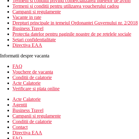
Termeni si conditii privind comercializarea biletelor de avion
Termeni si conditii pentru utilizarea voucherului cadou
Campanii si regulamente
Vacante in rate
Drepturi principale in temeiul Ordonantei Guvernului nr. 2/2018
Business Travel
Protectia datelor pentru paginile noastre de pe retelele sociale
Setari confidentialitate
Directiva EAA
Informatii despre vacanta
FAQ
Vouchere de vacanta
Conditii de calatorie
Acte Calatorie
Verificare si plata online
Acte Calatorie
Agentii
Business Travel
Campanii si regulamente
Conditii de calatorie
Contact
Directiva EAA
FAQ