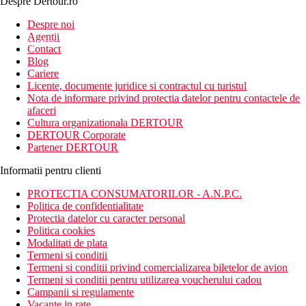
Despre Dertour.ro
Inscrie-te la
Despre noi
Agentii
newsletter!
Contact
Blog
Cariere
Licente, documente juridice si contractul cu turistul
Nota de informare privind protectia datelor pentru contactele de
afaceri
Cultura organizationala DERTOUR
DERTOUR Corporate
Partener DERTOUR
Informatii pentru clienti
PROTECTIA CONSUMATORILOR - A.N.P.C.
Politica de confidentialitate
Protectia datelor cu caracter personal
Politica cookies
Modalitati de plata
Termeni si conditii
Termeni si conditii privind comercializarea biletelor de avion
Termeni si conditii pentru utilizarea voucherului cadou
Campanii si regulamente
Vacante in rate