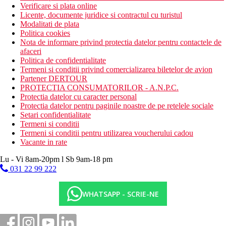
Verificare si plata online
Licente, documente juridice si contractul cu turistul
Modalitati de plata
Politica cookies
Nota de informare privind protectia datelor pentru contactele de
afaceri
Politica de confidentialitate
Termeni si conditii privind comercializarea biletelor de avion
Partener DERTOUR
PROTECTIA CONSUMATORILOR - A.N.P.C.
Protectia datelor cu caracter personal
Protectia datelor pentru paginile noastre de pe retelele sociale
Setari confidentialitate
Termeni si conditii
Termeni si conditii pentru utilizarea voucherului cadou
Vacante in rate
Lu - Vi 8am-20pm l Sb 9am-18 pm
031 22 99 222
WHATSAPP - SCRIE-NE