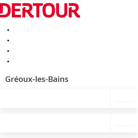
Destinatii
Vacanta perfecta
OFERTE DE NERATAT
Gréoux-les-Bains