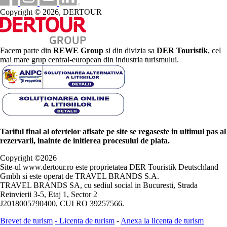
Copyright © 2026, DERTOUR
Facem parte din
REWE Group
si din divizia sa
DER Touristik
, cel
mai mare grup central-european din industria turismului.
Tariful final al ofertelor afisate pe site se regaseste in ultimul pas al
rezervarii, inainte de initierea procesului de plata.
Copyright ©
2026
Site-ul www.dertour.ro este proprietatea DER Touristik Deutschland
Gmbh si este operat de TRAVEL BRANDS S.A.
TRAVEL BRANDS SA, cu sediul social in Bucuresti, Strada
Reinvierii 3-5, Etaj 1, Sector 2
J2018005790400, CUI RO 39257566.
Brevet de turism
-
Licenta de turism
-
Anexa la licenta de turism