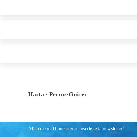
Harta -
Perros-Guirec
Afla cele mai bune oferte. Inscrie-te la newsletter!