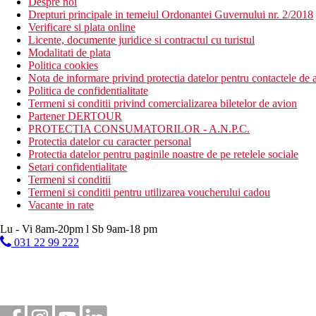
Despre noi
Drepturi principale in temeiul Ordonantei Guvernului nr. 2/2018
Verificare si plata online
Licente, documente juridice si contractul cu turistul
Modalitati de plata
Politica cookies
Nota de informare privind protectia datelor pentru contactele de a
Politica de confidentialitate
Termeni si conditii privind comercializarea biletelor de avion
Partener DERTOUR
PROTECTIA CONSUMATORILOR - A.N.P.C.
Protectia datelor cu caracter personal
Protectia datelor pentru paginile noastre de pe retelele sociale
Setari confidentialitate
Termeni si conditii
Termeni si conditii pentru utilizarea voucherului cadou
Vacante in rate
Lu - Vi 8am-20pm l Sb 9am-18 pm
031 22 99 222