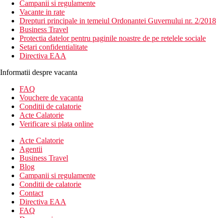
Campanii si regulamente
Vacante in rate
Drepturi principale in temeiul Ordonantei Guvernului nr. 2/2018
Business Travel
Protectia datelor pentru paginile noastre de pe retelele sociale
Setari confidentialitate
Directiva EAA
Informatii despre vacanta
FAQ
Vouchere de vacanta
Conditii de calatorie
Acte Calatorie
Verificare si plata online
Acte Calatorie
Agentii
Business Travel
Blog
Campanii si regulamente
Conditii de calatorie
Contact
Directiva EAA
FAQ