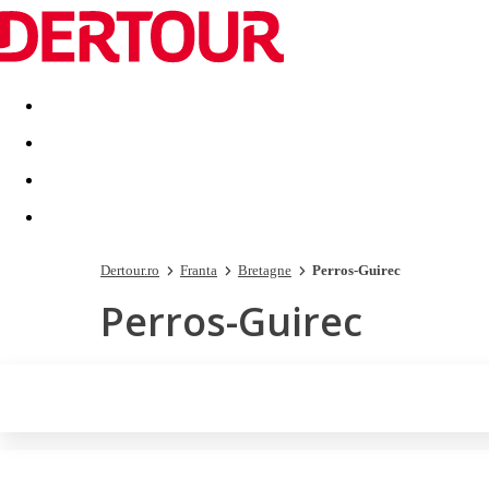
Destinatii
Vacanta perfecta
OFERTE DE NERATAT
Dertour.ro
Franta
Bretagne
Perros-Guirec
Perros-Guirec