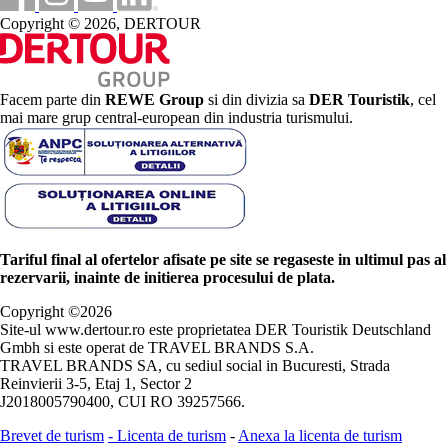
Copyright © 2026, DERTOUR
Facem parte din
REWE Group
si din divizia sa
DER Touristik
, cel
mai mare grup central-european din industria turismului.
Tariful final al ofertelor afisate pe site se regaseste in ultimul pas al
rezervarii, inainte de initierea procesului de plata.
Copyright ©
2026
Site-ul www.dertour.ro este proprietatea DER Touristik Deutschland
Gmbh si este operat de TRAVEL BRANDS S.A.
TRAVEL BRANDS SA, cu sediul social in Bucuresti, Strada
Reinvierii 3-5, Etaj 1, Sector 2
J2018005790400, CUI RO 39257566.
Brevet de turism
-
Licenta de turism
-
Anexa la licenta de turism