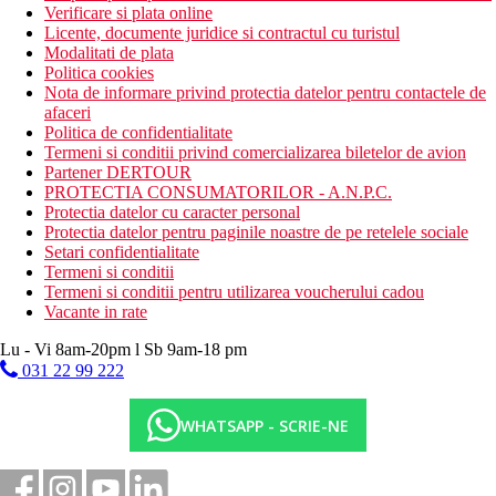
Verificare si plata online
Licente, documente juridice si contractul cu turistul
Modalitati de plata
Politica cookies
Nota de informare privind protectia datelor pentru contactele de
afaceri
Politica de confidentialitate
Termeni si conditii privind comercializarea biletelor de avion
Partener DERTOUR
PROTECTIA CONSUMATORILOR - A.N.P.C.
Protectia datelor cu caracter personal
Protectia datelor pentru paginile noastre de pe retelele sociale
Setari confidentialitate
Termeni si conditii
Termeni si conditii pentru utilizarea voucherului cadou
Vacante in rate
Lu - Vi 8am-20pm l Sb 9am-18 pm
031 22 99 222
WHATSAPP - SCRIE-NE