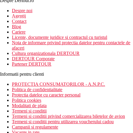
Despre Dertour.ro
Inscrie-te la
Despre noi
Agentii
newsletter!
Contact
Blog
Cariere
Licente, documente juridice si contractul cu turistul
Nota de informare privind protectia datelor pentru contactele de
afaceri
Cultura organizationala DERTOUR
DERTOUR Corporate
Partener DERTOUR
Informatii pentru clienti
PROTECTIA CONSUMATORILOR - A.N.P.C.
Politica de confidentialitate
Protectia datelor cu caracter personal
Politica cookies
Modalitati de plata
Termeni si conditii
Termeni si conditii privind comercializarea biletelor de avion
Termeni si conditii pentru utilizarea voucherului cadou
Campanii si regulamente
Vacante in rate