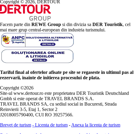
Copyright © 2026, DERTOUR
Facem parte din
REWE Group
si din divizia sa
DER Touristik
, cel
mai mare grup central-european din industria turismului.
Tariful final al ofertelor afisate pe site se regaseste in ultimul pas al
rezervarii, inainte de initierea procesului de plata.
Copyright ©
2026
Site-ul www.dertour.ro este proprietatea DER Touristik Deutschland
Gmbh si este operat de TRAVEL BRANDS S.A.
TRAVEL BRANDS SA, cu sediul social in Bucuresti, Strada
Reinvierii 3-5, Etaj 1, Sector 2
J2018005790400, CUI RO 39257566.
Brevet de turism
-
Licenta de turism
-
Anexa la licenta de turism