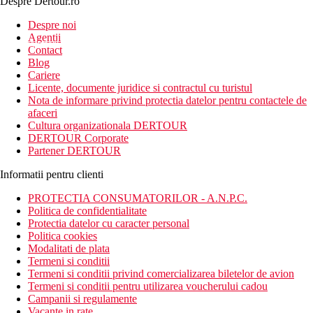
Despre Dertour.ro
Inscrie-te la
Despre noi
Agentii
newsletter!
Contact
Blog
Cariere
Licente, documente juridice si contractul cu turistul
Nota de informare privind protectia datelor pentru contactele de
afaceri
Cultura organizationala DERTOUR
DERTOUR Corporate
Partener DERTOUR
Informatii pentru clienti
PROTECTIA CONSUMATORILOR - A.N.P.C.
Politica de confidentialitate
Protectia datelor cu caracter personal
Politica cookies
Modalitati de plata
Termeni si conditii
Termeni si conditii privind comercializarea biletelor de avion
Termeni si conditii pentru utilizarea voucherului cadou
Campanii si regulamente
Vacante in rate