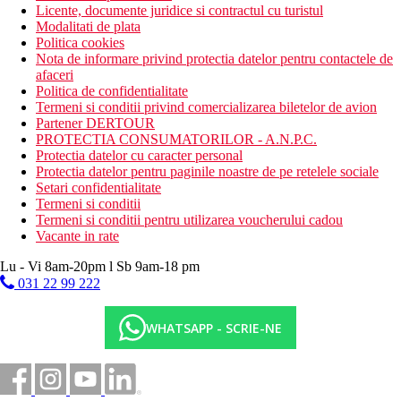
Licente, documente juridice si contractul cu turistul
Modalitati de plata
Politica cookies
Nota de informare privind protectia datelor pentru contactele de
afaceri
Politica de confidentialitate
Termeni si conditii privind comercializarea biletelor de avion
Partener DERTOUR
PROTECTIA CONSUMATORILOR - A.N.P.C.
Protectia datelor cu caracter personal
Protectia datelor pentru paginile noastre de pe retelele sociale
Setari confidentialitate
Termeni si conditii
Termeni si conditii pentru utilizarea voucherului cadou
Vacante in rate
Lu - Vi 8am-20pm l Sb 9am-18 pm
031 22 99 222
WHATSAPP - SCRIE-NE