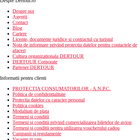
Despre Dertour.ro
Inscrie-te la
Despre noi
Agentii
newsletter!
Contact
Blog
Cariere
Licente, documente juridice si contractul cu turistul
Nota de informare privind protectia datelor pentru contactele de
afaceri
Cultura organizationala DERTOUR
DERTOUR Corporate
Partener DERTOUR
Informatii pentru clienti
PROTECTIA CONSUMATORILOR - A.N.P.C.
Politica de confidentialitate
Protectia datelor cu caracter personal
Politica cookies
Modalitati de plata
Termeni si conditii
Termeni si conditii privind comercializarea biletelor de avion
Termeni si conditii pentru utilizarea voucherului cadou
Campanii si regulamente
Vacante in rate