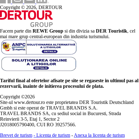
Copyright © 2026, DERTOUR
Facem parte din
REWE Group
si din divizia sa
DER Touristik
, cel
mai mare grup central-european din industria turismului.
Tariful final al ofertelor afisate pe site se regaseste in ultimul pas al
rezervarii, inainte de initierea procesului de plata.
Copyright ©
2026
Site-ul www.dertour.ro este proprietatea DER Touristik Deutschland
Gmbh si este operat de TRAVEL BRANDS S.A.
TRAVEL BRANDS SA, cu sediul social in Bucuresti, Strada
Reinvierii 3-5, Etaj 1, Sector 2
J2018005790400, CUI RO 39257566.
Brevet de turism
-
Licenta de turism
-
Anexa la licenta de turism