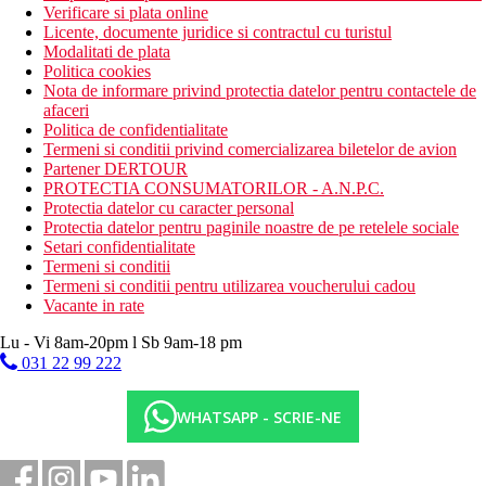
Verificare si plata online
Licente, documente juridice si contractul cu turistul
Modalitati de plata
Politica cookies
Nota de informare privind protectia datelor pentru contactele de
afaceri
Politica de confidentialitate
Termeni si conditii privind comercializarea biletelor de avion
Partener DERTOUR
PROTECTIA CONSUMATORILOR - A.N.P.C.
Protectia datelor cu caracter personal
Protectia datelor pentru paginile noastre de pe retelele sociale
Setari confidentialitate
Termeni si conditii
Termeni si conditii pentru utilizarea voucherului cadou
Vacante in rate
Lu - Vi 8am-20pm l Sb 9am-18 pm
031 22 99 222
WHATSAPP - SCRIE-NE