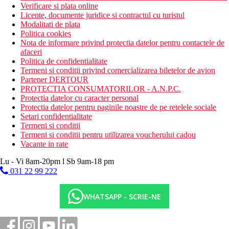
Verificare si plata online
Licente, documente juridice si contractul cu turistul
Modalitati de plata
Politica cookies
Nota de informare privind protectia datelor pentru contactele de
afaceri
Politica de confidentialitate
Termeni si conditii privind comercializarea biletelor de avion
Partener DERTOUR
PROTECTIA CONSUMATORILOR - A.N.P.C.
Protectia datelor cu caracter personal
Protectia datelor pentru paginile noastre de pe retelele sociale
Setari confidentialitate
Termeni si conditii
Termeni si conditii pentru utilizarea voucherului cadou
Vacante in rate
Lu - Vi 8am-20pm l Sb 9am-18 pm
031 22 99 222
WHATSAPP - SCRIE-NE