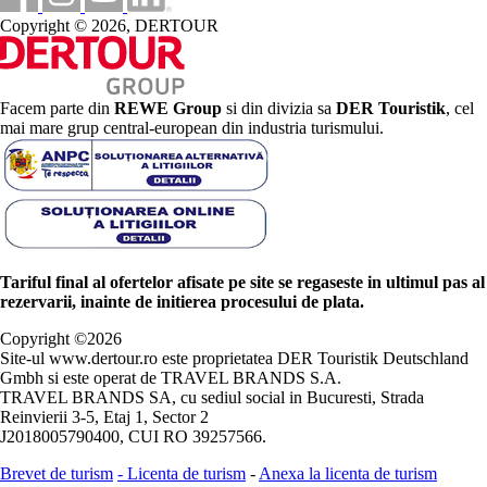
Copyright © 2026, DERTOUR
Facem parte din
REWE Group
si din divizia sa
DER Touristik
, cel
mai mare grup central-european din industria turismului.
Tariful final al ofertelor afisate pe site se regaseste in ultimul pas al
rezervarii, inainte de initierea procesului de plata.
Copyright ©
2026
Site-ul www.dertour.ro este proprietatea DER Touristik Deutschland
Gmbh si este operat de TRAVEL BRANDS S.A.
TRAVEL BRANDS SA, cu sediul social in Bucuresti, Strada
Reinvierii 3-5, Etaj 1, Sector 2
J2018005790400, CUI RO 39257566.
Brevet de turism
-
Licenta de turism
-
Anexa la licenta de turism