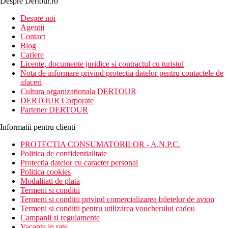
Despre Dertour.ro
Inscrie-te la
Despre noi
Agentii
newsletter!
Contact
Blog
Cariere
Licente, documente juridice si contractul cu turistul
Nota de informare privind protectia datelor pentru contactele de
afaceri
Cultura organizationala DERTOUR
DERTOUR Corporate
Partener DERTOUR
Informatii pentru clienti
PROTECTIA CONSUMATORILOR - A.N.P.C.
Politica de confidentialitate
Protectia datelor cu caracter personal
Politica cookies
Modalitati de plata
Termeni si conditii
Termeni si conditii privind comercializarea biletelor de avion
Termeni si conditii pentru utilizarea voucherului cadou
Campanii si regulamente
Vacante in rate