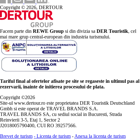
Copyright © 2026, DERTOUR
Facem parte din
REWE Group
si din divizia sa
DER Touristik
, cel
mai mare grup central-european din industria turismului.
Tariful final al ofertelor afisate pe site se regaseste in ultimul pas al
rezervarii, inainte de initierea procesului de plata.
Copyright ©
2026
Site-ul www.dertour.ro este proprietatea DER Touristik Deutschland
Gmbh si este operat de TRAVEL BRANDS S.A.
TRAVEL BRANDS SA, cu sediul social in Bucuresti, Strada
Reinvierii 3-5, Etaj 1, Sector 2
J2018005790400, CUI RO 39257566.
Brevet de turism
-
Licenta de turism
-
Anexa la licenta de turism