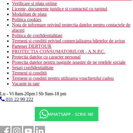
Verificare si plata online
Licente, documente juridice si contractul cu turistul
Modalitati de plata
Politica cookies
Nota de informare privind protectia datelor pentru contactele de
afaceri
Politica de confidentialitate
Termeni si conditii privind comercializarea biletelor de avion
Partener DERTOUR
PROTECTIA CONSUMATORILOR - A.N.P.C.
Protectia datelor cu caracter personal
Protectia datelor pentru paginile noastre de pe retelele sociale
Setari confidentialitate
Termeni si conditii
Termeni si conditii pentru utilizarea voucherului cadou
Vacante in rate
Lu - Vi 8am-20pm l Sb 9am-18 pm
031 22 99 222
WHATSAPP - SCRIE-NE