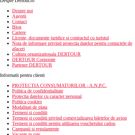
Despre Dertour.ro
Inscrie-te la
Despre noi
Agentii
newsletter!
Contact
Blog
Cariere
Licente, documente juridice si contractul cu turistul
Nota de informare privind protectia datelor pentru contactele de
afaceri
Cultura organizationala DERTOUR
DERTOUR Corporate
Partener DERTOUR
Informatii pentru clienti
PROTECTIA CONSUMATORILOR - A.N.P.C.
Politica de confidentialitate
Protectia datelor cu caracter personal
Politica cookies
Modalitati de plata
Termeni si conditii
Termeni si conditii privind comercializarea biletelor de avion
Termeni si conditii pentru utilizarea voucherului cadou
Campanii si regulamente
Vacante in rate