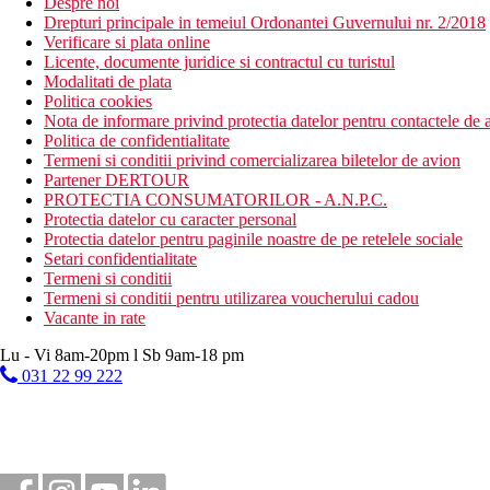
Despre noi
Drepturi principale in temeiul Ordonantei Guvernului nr. 2/2018
Verificare si plata online
Licente, documente juridice si contractul cu turistul
Modalitati de plata
Politica cookies
Nota de informare privind protectia datelor pentru contactele de a
Politica de confidentialitate
Termeni si conditii privind comercializarea biletelor de avion
Partener DERTOUR
PROTECTIA CONSUMATORILOR - A.N.P.C.
Protectia datelor cu caracter personal
Protectia datelor pentru paginile noastre de pe retelele sociale
Setari confidentialitate
Termeni si conditii
Termeni si conditii pentru utilizarea voucherului cadou
Vacante in rate
Lu - Vi 8am-20pm l Sb 9am-18 pm
031 22 99 222