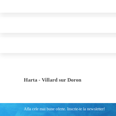
Harta -
Villard sur Doron
Afla cele mai bune oferte. Inscrie-te la newsletter!