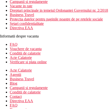
Campanii si regulamente
Vacante in rate
Drepturi principale in temeiul Ordonantei Guvernului nr. 2/2018
Business Travel
Protectia datelor pentru paginile noastre de pe retelele sociale
Setari confidentialitate
Directiva EAA
Informatii despre vacanta
FAQ
Vouchere de vacanta
Conditii de calatorie
Acte Calatorie
Verificare si plata online
Acte Calatorie
Agentii
Business Travel
Blog
Campanii si regulamente
Conditii de calatorie
Contact
Directiva EAA
FAQ