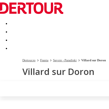
Destinatii
Vacanta perfecta
OFERTE DE NERATAT
Dertour.ro
Franta
Savoie - Paradiski
Villard sur Doron
Villard sur Doron