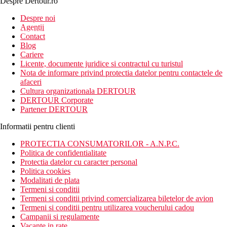
Despre Dertour.ro
Inscrie-te la
Despre noi
Agentii
newsletter!
Contact
Blog
Cariere
Licente, documente juridice si contractul cu turistul
Nota de informare privind protectia datelor pentru contactele de
afaceri
Cultura organizationala DERTOUR
DERTOUR Corporate
Partener DERTOUR
Informatii pentru clienti
PROTECTIA CONSUMATORILOR - A.N.P.C.
Politica de confidentialitate
Protectia datelor cu caracter personal
Politica cookies
Modalitati de plata
Termeni si conditii
Termeni si conditii privind comercializarea biletelor de avion
Termeni si conditii pentru utilizarea voucherului cadou
Campanii si regulamente
Vacante in rate