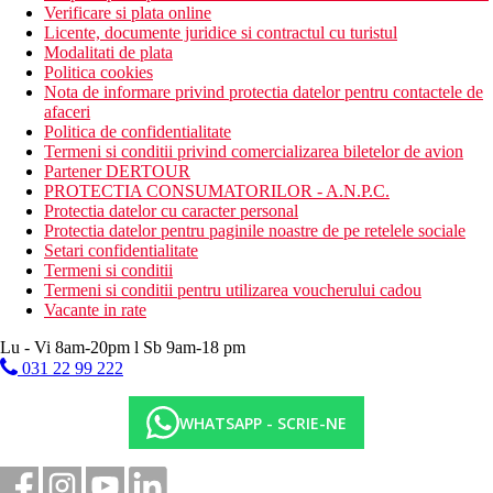
Verificare si plata online
Licente, documente juridice si contractul cu turistul
Modalitati de plata
Politica cookies
Nota de informare privind protectia datelor pentru contactele de
afaceri
Politica de confidentialitate
Termeni si conditii privind comercializarea biletelor de avion
Partener DERTOUR
PROTECTIA CONSUMATORILOR - A.N.P.C.
Protectia datelor cu caracter personal
Protectia datelor pentru paginile noastre de pe retelele sociale
Setari confidentialitate
Termeni si conditii
Termeni si conditii pentru utilizarea voucherului cadou
Vacante in rate
Lu - Vi 8am-20pm l Sb 9am-18 pm
031 22 99 222
WHATSAPP - SCRIE-NE