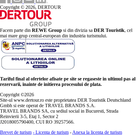
Copyright © 2026, DERTOUR
Facem parte din
REWE Group
si din divizia sa
DER Touristik
, cel
mai mare grup central-european din industria turismului.
Tariful final al ofertelor afisate pe site se regaseste in ultimul pas al
rezervarii, inainte de initierea procesului de plata.
Copyright ©
2026
Site-ul www.dertour.ro este proprietatea DER Touristik Deutschland
Gmbh si este operat de TRAVEL BRANDS S.A.
TRAVEL BRANDS SA, cu sediul social in Bucuresti, Strada
Reinvierii 3-5, Etaj 1, Sector 2
J2018005790400, CUI RO 39257566.
Brevet de turism
-
Licenta de turism
-
Anexa la licenta de turism