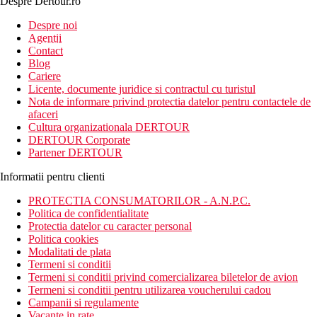
Despre Dertour.ro
Inscrie-te la
Despre noi
Agentii
newsletter!
Contact
Blog
Cariere
Licente, documente juridice si contractul cu turistul
Nota de informare privind protectia datelor pentru contactele de
afaceri
Cultura organizationala DERTOUR
DERTOUR Corporate
Partener DERTOUR
Informatii pentru clienti
PROTECTIA CONSUMATORILOR - A.N.P.C.
Politica de confidentialitate
Protectia datelor cu caracter personal
Politica cookies
Modalitati de plata
Termeni si conditii
Termeni si conditii privind comercializarea biletelor de avion
Termeni si conditii pentru utilizarea voucherului cadou
Campanii si regulamente
Vacante in rate