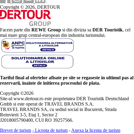
Copyright © 2026, DERTOUR
Facem parte din
REWE Group
si din divizia sa
DER Touristik
, cel
mai mare grup central-european din industria turismului.
Tariful final al ofertelor afisate pe site se regaseste in ultimul pas al
rezervarii, inainte de initierea procesului de plata.
Copyright ©
2026
Site-ul www.dertour.ro este proprietatea DER Touristik Deutschland
Gmbh si este operat de TRAVEL BRANDS S.A.
TRAVEL BRANDS SA, cu sediul social in Bucuresti, Strada
Reinvierii 3-5, Etaj 1, Sector 2
J2018005790400, CUI RO 39257566.
Brevet de turism
-
Licenta de turism
-
Anexa la licenta de turism