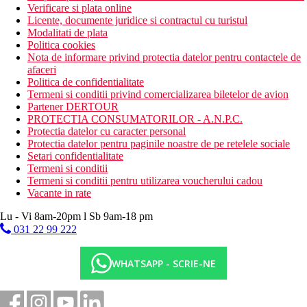
Verificare si plata online
Licente, documente juridice si contractul cu turistul
Modalitati de plata
Politica cookies
Nota de informare privind protectia datelor pentru contactele de
afaceri
Politica de confidentialitate
Termeni si conditii privind comercializarea biletelor de avion
Partener DERTOUR
PROTECTIA CONSUMATORILOR - A.N.P.C.
Protectia datelor cu caracter personal
Protectia datelor pentru paginile noastre de pe retelele sociale
Setari confidentialitate
Termeni si conditii
Termeni si conditii pentru utilizarea voucherului cadou
Vacante in rate
Lu - Vi 8am-20pm l Sb 9am-18 pm
031 22 99 222
WHATSAPP - SCRIE-NE