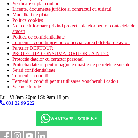
Verificare si plata online
Licente, documente juridice si contractul cu turistul
Modalitati de plata
Politica cookies
Nota de informare privind protectia datelor pentru contactele de
afaceri
Politica de confidentialitate
Termeni si conditii privind comercializarea biletelor de avion
Partener DERTOUR
PROTECTIA CONSUMATORILOR - A.N.P.C.
Protectia datelor cu caracter personal
Protectia datelor pentru paginile noastre de pe retelele sociale
Setari confidentialitate
Termeni si conditii
Termeni si conditii pentru utilizarea voucherului cadou
Vacante in rate
Lu - Vi 8am-20pm l Sb 9am-18 pm
031 22 99 222
WHATSAPP - SCRIE-NE