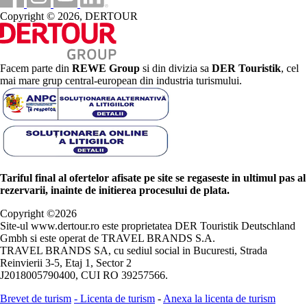
Copyright © 2026, DERTOUR
Facem parte din
REWE Group
si din divizia sa
DER Touristik
, cel
mai mare grup central-european din industria turismului.
Tariful final al ofertelor afisate pe site se regaseste in ultimul pas al
rezervarii, inainte de initierea procesului de plata.
Copyright ©
2026
Site-ul www.dertour.ro este proprietatea DER Touristik Deutschland
Gmbh si este operat de TRAVEL BRANDS S.A.
TRAVEL BRANDS SA, cu sediul social in Bucuresti, Strada
Reinvierii 3-5, Etaj 1, Sector 2
J2018005790400, CUI RO 39257566.
Brevet de turism
-
Licenta de turism
-
Anexa la licenta de turism