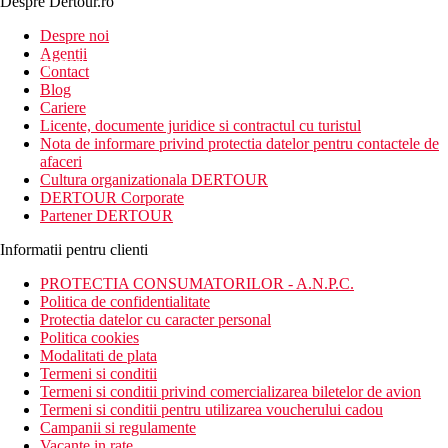
Despre Dertour.ro
Inscrie-te la
Despre noi
Agentii
newsletter!
Contact
Blog
Cariere
Licente, documente juridice si contractul cu turistul
Nota de informare privind protectia datelor pentru contactele de
afaceri
Cultura organizationala DERTOUR
DERTOUR Corporate
Partener DERTOUR
Informatii pentru clienti
PROTECTIA CONSUMATORILOR - A.N.P.C.
Politica de confidentialitate
Protectia datelor cu caracter personal
Politica cookies
Modalitati de plata
Termeni si conditii
Termeni si conditii privind comercializarea biletelor de avion
Termeni si conditii pentru utilizarea voucherului cadou
Campanii si regulamente
Vacante in rate