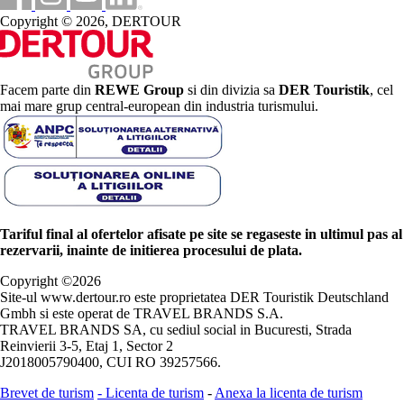
Copyright © 2026, DERTOUR
Facem parte din
REWE Group
si din divizia sa
DER Touristik
, cel
mai mare grup central-european din industria turismului.
Tariful final al ofertelor afisate pe site se regaseste in ultimul pas al
rezervarii, inainte de initierea procesului de plata.
Copyright ©
2026
Site-ul www.dertour.ro este proprietatea DER Touristik Deutschland
Gmbh si este operat de TRAVEL BRANDS S.A.
TRAVEL BRANDS SA, cu sediul social in Bucuresti, Strada
Reinvierii 3-5, Etaj 1, Sector 2
J2018005790400, CUI RO 39257566.
Brevet de turism
-
Licenta de turism
-
Anexa la licenta de turism