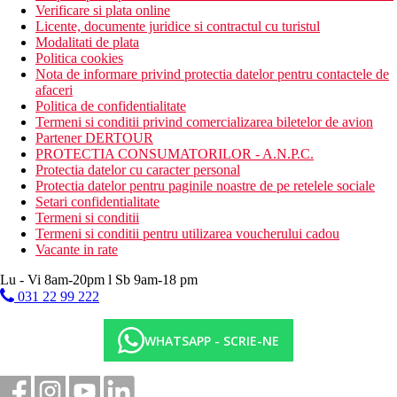
Verificare si plata online
Licente, documente juridice si contractul cu turistul
Modalitati de plata
Politica cookies
Nota de informare privind protectia datelor pentru contactele de
afaceri
Politica de confidentialitate
Termeni si conditii privind comercializarea biletelor de avion
Partener DERTOUR
PROTECTIA CONSUMATORILOR - A.N.P.C.
Protectia datelor cu caracter personal
Protectia datelor pentru paginile noastre de pe retelele sociale
Setari confidentialitate
Termeni si conditii
Termeni si conditii pentru utilizarea voucherului cadou
Vacante in rate
Lu - Vi 8am-20pm l Sb 9am-18 pm
031 22 99 222
WHATSAPP - SCRIE-NE