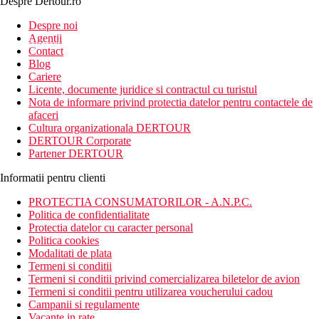
Despre Dertour.ro
Inscrie-te la
Despre noi
Agentii
newsletter!
Contact
Blog
Cariere
Licente, documente juridice si contractul cu turistul
Nota de informare privind protectia datelor pentru contactele de
afaceri
Cultura organizationala DERTOUR
DERTOUR Corporate
Partener DERTOUR
Informatii pentru clienti
PROTECTIA CONSUMATORILOR - A.N.P.C.
Politica de confidentialitate
Protectia datelor cu caracter personal
Politica cookies
Modalitati de plata
Termeni si conditii
Termeni si conditii privind comercializarea biletelor de avion
Termeni si conditii pentru utilizarea voucherului cadou
Campanii si regulamente
Vacante in rate