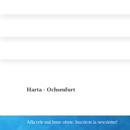
Harta -
Ochsenfurt
Afla cele mai bune oferte. Inscrie-te la newsletter!