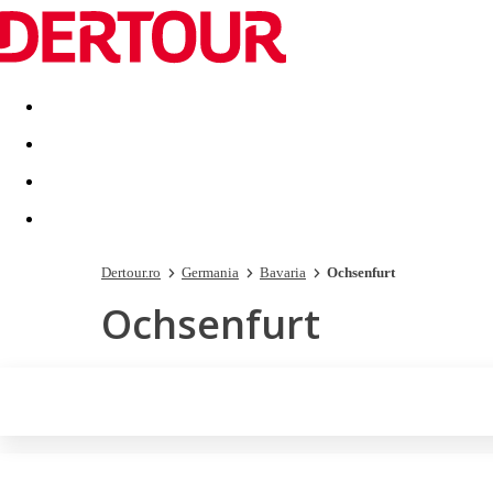
Destinatii
Vacanta perfecta
OFERTE DE NERATAT
Dertour.ro
Germania
Bavaria
Ochsenfurt
Ochsenfurt