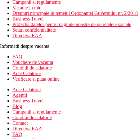
Campanii si regulamente
Vacante in rate
Drepturi principale in temeiul Ordonantei Guvernului nr. 2/2018
Business Travel
Protectia datelor pentru paginile noastre de pe retelele sociale
Setari confidentialitate
Directiva EAA
Informatii despre vacanta
FAQ
Vouchere de vacanta
Conditii de calatorie
Acte Calatorie
Verificare si plata online
Acte Calatorie
Agentii
Business Travel
Blog
Campanii si regulamente
Conditii de calatorie
Contact
Directiva EAA
FAQ