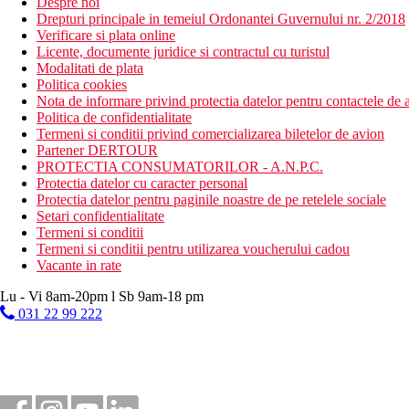
Despre noi
Drepturi principale in temeiul Ordonantei Guvernului nr. 2/2018
Verificare si plata online
Licente, documente juridice si contractul cu turistul
Modalitati de plata
Politica cookies
Nota de informare privind protectia datelor pentru contactele de a
Politica de confidentialitate
Termeni si conditii privind comercializarea biletelor de avion
Partener DERTOUR
PROTECTIA CONSUMATORILOR - A.N.P.C.
Protectia datelor cu caracter personal
Protectia datelor pentru paginile noastre de pe retelele sociale
Setari confidentialitate
Termeni si conditii
Termeni si conditii pentru utilizarea voucherului cadou
Vacante in rate
Lu - Vi 8am-20pm l Sb 9am-18 pm
031 22 99 222