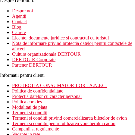
Despre Dertour.ro
Inscrie-te la
Despre noi
Agentii
newsletter!
Contact
Blog
Cariere
Licente, documente juridice si contractul cu turistul
Nota de informare privind protectia datelor pentru contactele de
afaceri
Cultura organizationala DERTOUR
DERTOUR Corporate
Partener DERTOUR
Informatii pentru clienti
PROTECTIA CONSUMATORILOR - A.N.P.C.
Politica de confidentialitate
Protectia datelor cu caracter personal
Politica cookies
Modalitati de plata
Termeni si conditii
Termeni si conditii privind comercializarea biletelor de avion
Termeni si conditii pentru utilizarea voucherului cadou
Campanii si regulamente
Vacante in rate