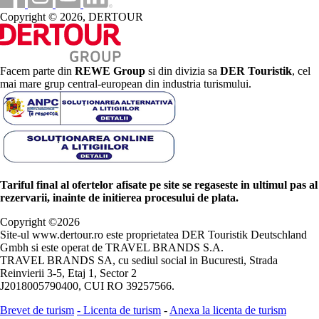
Copyright © 2026, DERTOUR
Facem parte din
REWE Group
si din divizia sa
DER Touristik
, cel
mai mare grup central-european din industria turismului.
Tariful final al ofertelor afisate pe site se regaseste in ultimul pas al
rezervarii, inainte de initierea procesului de plata.
Copyright ©
2026
Site-ul www.dertour.ro este proprietatea DER Touristik Deutschland
Gmbh si este operat de TRAVEL BRANDS S.A.
TRAVEL BRANDS SA, cu sediul social in Bucuresti, Strada
Reinvierii 3-5, Etaj 1, Sector 2
J2018005790400, CUI RO 39257566.
Brevet de turism
-
Licenta de turism
-
Anexa la licenta de turism