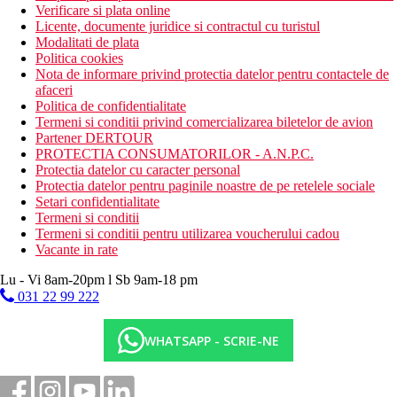
Verificare si plata online
Licente, documente juridice si contractul cu turistul
Modalitati de plata
Politica cookies
Nota de informare privind protectia datelor pentru contactele de
afaceri
Politica de confidentialitate
Termeni si conditii privind comercializarea biletelor de avion
Partener DERTOUR
PROTECTIA CONSUMATORILOR - A.N.P.C.
Protectia datelor cu caracter personal
Protectia datelor pentru paginile noastre de pe retelele sociale
Setari confidentialitate
Termeni si conditii
Termeni si conditii pentru utilizarea voucherului cadou
Vacante in rate
Lu - Vi 8am-20pm l Sb 9am-18 pm
031 22 99 222
WHATSAPP - SCRIE-NE